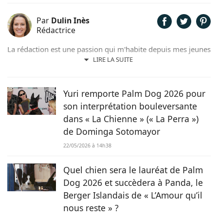
Par
Dulin Inès
Rédactrice
La rédaction est une passion qui m'habite depuis mes jeunes
années. Férue de poésie et de littérature, il m'arrivait de
LIRE LA SUITE
rédiger quelques contes et poèmes. Désormais plus ancrée
dans l'air du temps, j'ai décidé de me consacrer à la
rédaction web et ainsi faire de mon hobby, un métier !
Yuri remporte Palm Dog 2026 pour
son interprétation bouleversante
dans « La Chienne » (« La Perra »)
de Dominga Sotomayor
22/05/2026 à 14h38
Quel chien sera le lauréat de Palm
Dog 2026 et succèdera à Panda, le
Berger Islandais de « L’Amour qu’il
nous reste » ?