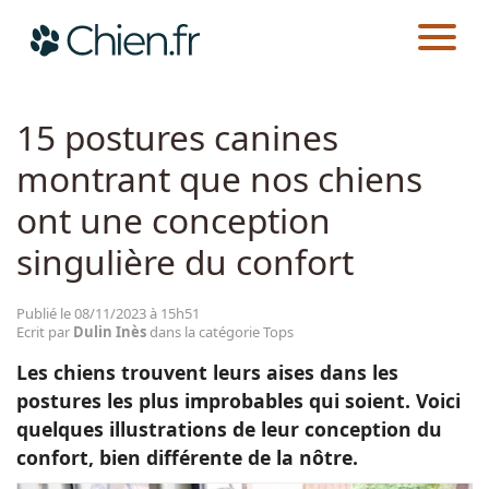
CHIEN.FR
ACTUALITÉS
TOPS
Actualités
15 postures canines
montrant que nos chiens
Races
ont une conception
Guides
singulière du confort
Publié le 08/11/2023 à 15h51
Ecrit par
Dulin Inès
dans la catégorie Tops
Les chiens trouvent leurs aises dans les
postures les plus improbables qui soient. Voici
quelques illustrations de leur conception du
confort, bien différente de la nôtre.