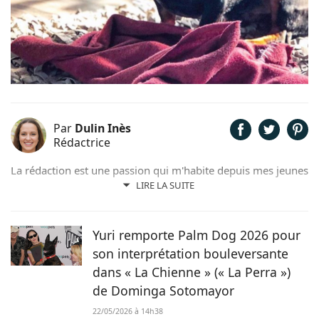
Par
Dulin Inès
Rédactrice
La rédaction est une passion qui m'habite depuis mes jeunes
années. Férue de poésie et de littérature, il m'arrivait de
LIRE LA SUITE
rédiger quelques contes et poèmes. Désormais plus ancrée
dans l'air du temps, j'ai décidé de me consacrer à la
rédaction web et ainsi faire de mon hobby, un métier !
Yuri remporte Palm Dog 2026 pour
son interprétation bouleversante
dans « La Chienne » (« La Perra »)
de Dominga Sotomayor
22/05/2026 à 14h38