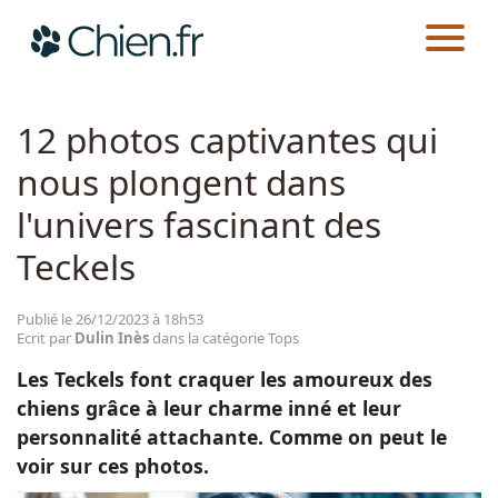
CHIEN.FR
ACTUALITÉS
TOPS
Actualités
12 photos captivantes qui
nous plongent dans
Races
l'univers fascinant des
Guides
Teckels
Publié le 26/12/2023 à 18h53
Ecrit par
Dulin Inès
dans la catégorie Tops
Les Teckels font craquer les amoureux des
chiens grâce à leur charme inné et leur
personnalité attachante. Comme on peut le
voir sur ces photos.