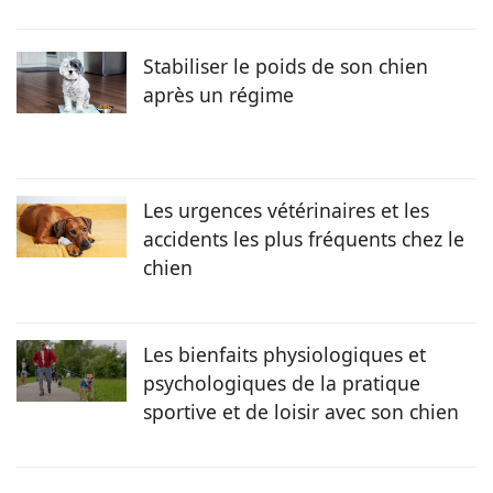
préparatoire BCPST (biologie, chimie, physique et sciences
de la Terre) au lycée Malherbe (Caen). Famille d’accueil pour
chiens au sein de l’association Rêves de chien, elle s’est
Stabiliser le poids de son chien
également engagée en tant que présidente dans
après un régime
l’association étudiante NAC Alfort, relative aux nouveaux
animaux de compagnie. Elle souhaite devenir vétérinaire
pour chiens, chats et NAC avec une formation en médecine
complémentaire.
Les urgences vétérinaires et les
accidents les plus fréquents chez le
chien
Les bienfaits physiologiques et
psychologiques de la pratique
sportive et de loisir avec son chien