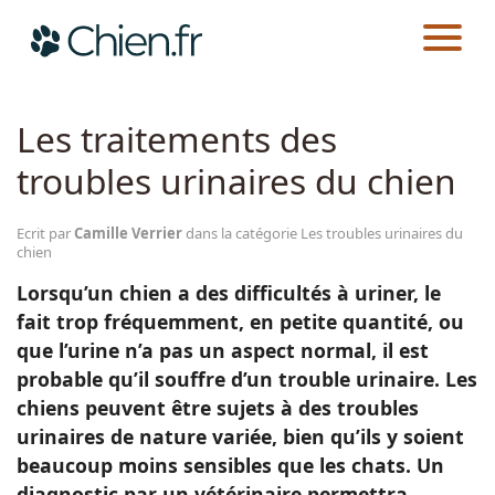
CHIEN.FR
GUIDES
SANTÉ
LES TROUBLES URINAIRES DU CHIEN
Actualités
Les traitements des
troubles urinaires du chien
Races
Ecrit par
Camille Verrier
dans la catégorie Les troubles urinaires du
Guides
chien
Lorsqu’un chien a des difficultés à uriner, le
fait trop fréquemment, en petite quantité, ou
que l’urine n’a pas un aspect normal, il est
probable qu’il souffre d’un trouble urinaire. Les
chiens peuvent être sujets à des troubles
urinaires de nature variée, bien qu’ils y soient
beaucoup moins sensibles que les chats. Un
diagnostic par un vétérinaire permettra