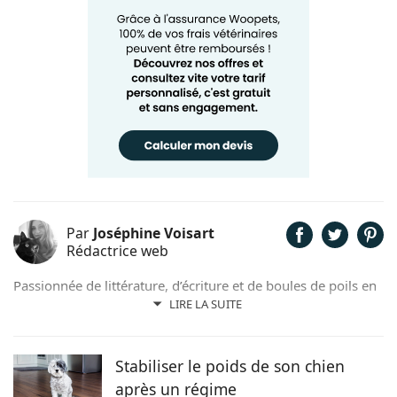
Par
Joséphine Voisart
Rédactrice web
Passionnée de littérature, d’écriture et de boules de poils en
tout genre, c’est tout naturellement que Joséphine a décidé
LIRE LA SUITE
de prêter sa plume pour Chien.fr. Anthéa, son petit trésor
sur pattes trouvé dans un refuge nordiste, lui insuffle
l’inspiration et la joie de vivre au quotidien !
Stabiliser le poids de son chien
après un régime