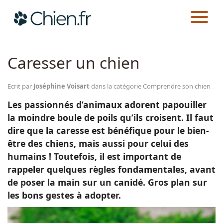
CHIEN.FR
GUIDES
AU QUOTIDIEN
COMPRENDRE SON CHIEN
Actualités
Caresser un chien
Races
Ecrit par
Joséphine Voisart
dans la catégorie Comprendre son chien
Les passionnés d’animaux adorent papouiller
Guides
la moindre boule de poils qu’ils croisent. Il faut
dire que la caresse est bénéfique pour le bien-
être des chiens, mais aussi pour celui des
humains ! Toutefois, il est important de
rappeler quelques règles fondamentales, avant
de poser la main sur un canidé. Gros plan sur
les bons gestes à adopter.