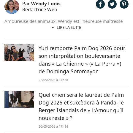
Par
Wendy Lonis
Rédactrice Web
Amoureuse des animaux, Wendy est l'heureuse maîtresse
d'un Berger Australien, de poules et même de pigeons
LIRE LA SUITE
voyageurs. Soucieuse d'allier sa passion pour les mots et
son adoration pour ses compagnons, c'est tout
naturellement qu'elle prête, avec plaisir, sa plume pour
Yuri remporte Palm Dog 2026 pour
Chien.fr.
son interprétation bouleversante
dans « La Chienne » (« La Perra »)
de Dominga Sotomayor
22/05/2026 à 14h38
Quel chien sera le lauréat de Palm
Dog 2026 et succèdera à Panda, le
Berger Islandais de « L’Amour qu’il
nous reste » ?
20/05/2026 à 17h14