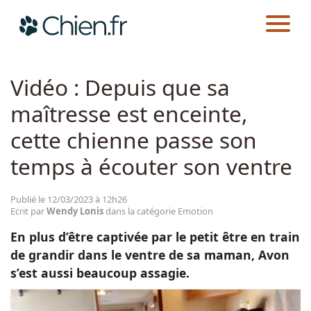
CHIEN.FR
ACTUALITÉS
EMOTION
Actualités
Vidéo : Depuis que sa
maîtresse est enceinte,
Races
cette chienne passe son
Guides
temps à écouter son ventre
Publié le 12/03/2023 à 12h26
Ecrit par
Wendy Lonis
dans la catégorie Emotion
En plus d’être captivée par le petit être en train
de grandir dans le ventre de sa maman, Avon
s’est aussi beaucoup assagie.