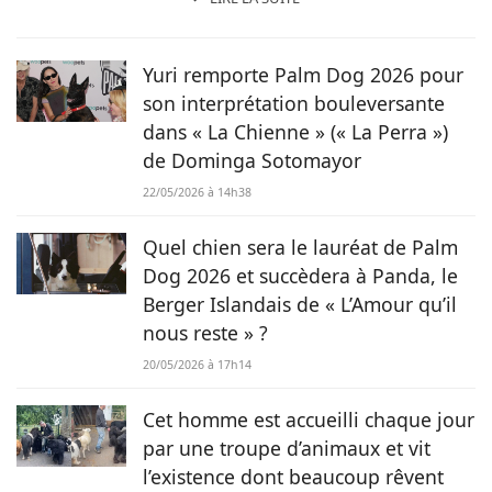
Toujours accompagnée de Samy, mon félin tigré, je suis
désormais rédactrice et correctrice freelance.
Yuri remporte Palm Dog 2026 pour
son interprétation bouleversante
dans « La Chienne » (« La Perra »)
de Dominga Sotomayor
22/05/2026 à 14h38
Quel chien sera le lauréat de Palm
Dog 2026 et succèdera à Panda, le
Berger Islandais de « L’Amour qu’il
nous reste » ?
20/05/2026 à 17h14
Cet homme est accueilli chaque jour
par une troupe d’animaux et vit
l’existence dont beaucoup rêvent