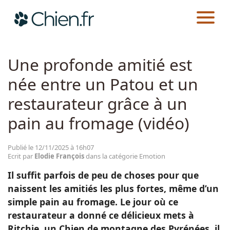
CHIEN.FR
ACTUALITÉS
EMOTION
Actualités
Une profonde amitié est
née entre un Patou et un
Races
restaurateur grâce à un
Guides
pain au fromage (vidéo)
Publié le 12/11/2025 à 16h07
Ecrit par
Elodie François
dans la catégorie Emotion
Il suffit parfois de peu de choses pour que
naissent les amitiés les plus fortes, même d’un
simple pain au fromage. Le jour où ce
restaurateur a donné ce délicieux mets à
Ritchie, un Chien de montagne des Pyrénées, il