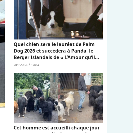
Quel chien sera le lauréat de Palm
Dog 2026 et succèdera à Panda, le
Berger Islandais de « L’Amour qu’il
nous reste » ?
20/05/2026 à 17h14
Cet homme est accueilli chaque jour