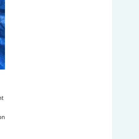
nt
on