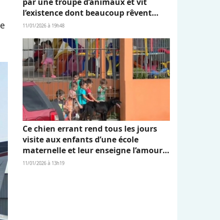
par une troupe d’animaux et vit
l’existence dont beaucoup rêvent
(vidéo)
le
11/01/2026 à 19h48
Ce chien errant rend tous les jours
visite aux enfants d’une école
maternelle et leur enseigne l’amour
et l’empathie (vidéo)
11/01/2026 à 13h19