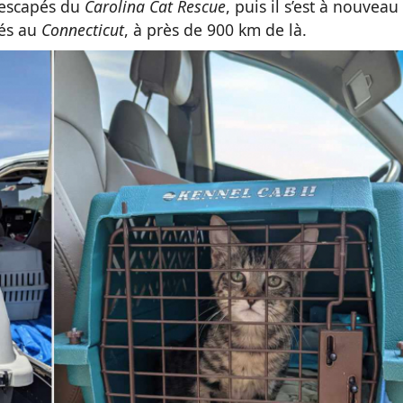
 rescapés du
Carolina Cat Rescue
, puis il s’est à nouveau
gés au
Connecticut
, à près de 900 km de là.