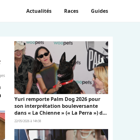
Actualités
Races
Guides
e
ges
a
à
Yuri remporte Palm Dog 2026 pour
son interprétation bouleversante
dans « La Chienne » (« La Perra ») de
Dominga Sotomayor
22/05/2026 à 14h38