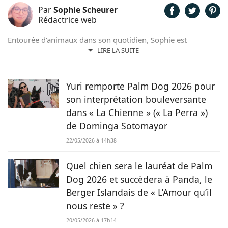
Par
Sophie Scheurer
Rédactrice web
Entourée d’animaux dans son quotidien, Sophie est
également passionnée de mots. Son amour pour les
LIRE LA SUITE
animaux est une réalité et ça n’est pas sans raison, si son
grand cœur l’a amené à sauver 2 d’entre eux d’une condition
précaire. Maya la croisée Labrador-Border Collie a été
Yuri remporte Palm Dog 2026 pour
retrouvée errante par la SPA et Hatchi, le chien Arbi, a été
son interprétation bouleversante
sauvé de Tunisie. À ses yeux, ses 2 chiens, son chat et ses
dans « La Chienne » (« La Perra »)
lapins font partie intégrante de sa vie et de sa famille ! C’est
de Dominga Sotomayor
donc sans hésiter qu’elle a décidé de mettre sa plume au
service de Chien.fr.
22/05/2026 à 14h38
Quel chien sera le lauréat de Palm
Dog 2026 et succèdera à Panda, le
Berger Islandais de « L’Amour qu’il
nous reste » ?
20/05/2026 à 17h14