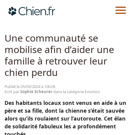
CHIEN.FR
ACTUALITÉS
EMOTION
Actualités
Une communauté se
mobilise afin d’aider une
Races
famille à retrouver leur
Guides
chien perdu
Publié le 25/03/2024 à 10h28
Ecrit par
Sophie Scheurer
dans la catégorie Emotion
Des habitants locaux sont venus en aide à un
père et sa fille, dont la chienne s’était sauvée
alors qu’ils roulaient sur l’autoroute. Cet élan
de solidarité fabuleux les a profondément
touchés.