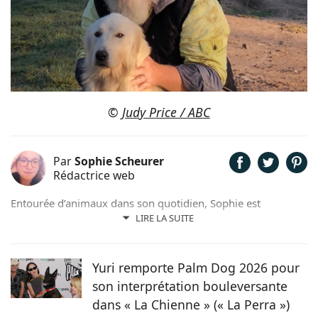
©
Judy Price / ABC
Par
Sophie Scheurer
Rédactrice web
Entourée d’animaux dans son quotidien, Sophie est
également passionnée de mots. Son amour pour les
LIRE LA SUITE
animaux est une réalité et ça n’est pas sans raison, si son
grand cœur l’a amené à sauver 2 d’entre eux d’une condition
précaire. Maya la croisée Labrador-Border Collie a été
Yuri remporte Palm Dog 2026 pour
retrouvée errante par la SPA et Hatchi, le chien Arbi, a été
son interprétation bouleversante
sauvé de Tunisie. À ses yeux, ses 2 chiens, son chat et ses
dans « La Chienne » (« La Perra »)
lapins font partie intégrante de sa vie et de sa famille ! C’est