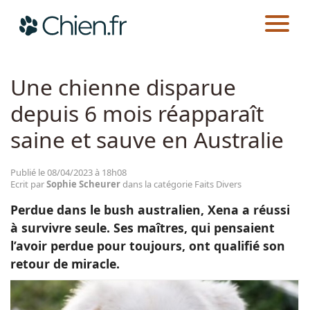
CHIEN.FR
ACTUALITÉS
FAITS DIVERS
Actualités
Une chienne disparue
depuis 6 mois réapparaît
Races
saine et sauve en Australie
Guides
Publié le 08/04/2023 à 18h08
Ecrit par
Sophie Scheurer
dans la catégorie Faits Divers
Perdue dans le bush australien, Xena a réussi
à survivre seule. Ses maîtres, qui pensaient
l’avoir perdue pour toujours, ont qualifié son
retour de miracle.