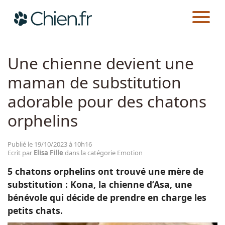
CHIEN.FR
ACTUALITÉS
EMOTION
Actualités
Une chienne devient une
maman de substitution
Races
adorable pour des chatons
Guides
orphelins
Publié le 19/10/2023 à 10h16
Ecrit par
Elisa Fille
dans la catégorie Emotion
5 chatons orphelins ont trouvé une mère de
substitution : Kona, la chienne d’Asa, une
bénévole qui décide de prendre en charge les
petits chats.