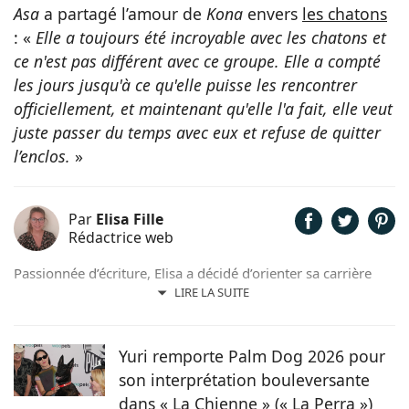
Asa
a partagé l’amour de
Kona
envers
les chatons
: «
Elle a toujours été incroyable avec les chatons et
ce n'est pas différent avec ce groupe. Elle a compté
les jours jusqu'à ce qu'elle puisse les rencontrer
officiellement, et maintenant qu'elle l'a fait, elle veut
juste passer du temps avec eux et refuse de quitter
l’enclos.
»
Par
Elisa Fille
Rédactrice web
Passionnée d’écriture, Elisa a décidé d’orienter sa carrière
professionnelle dans l’univers de la rédaction. Trouvant son
LIRE LA SUITE
inspiration dans la nature, entourée d’animaux, depuis les
chevaux jusqu’aux chiens en passant par les rongeurs, c’est
tout naturellement qu’elle prête sa plume à Chien.fr pour
Yuri remporte Palm Dog 2026 pour
vivre de ses deux passions.
son interprétation bouleversante
dans « La Chienne » (« La Perra »)