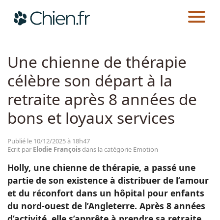
CHIEN.FR
ACTUALITÉS
EMOTION
Actualités
Une chienne de thérapie
célèbre son départ à la
Races
retraite après 8 années de
Guides
bons et loyaux services
Publié le 10/12/2025 à 18h47
Ecrit par
Elodie François
dans la catégorie Emotion
Holly, une chienne de thérapie, a passé une
partie de son existence à distribuer de l’amour
et du réconfort dans un hôpital pour enfants
du nord-ouest de l’Angleterre. Après 8 années
d’activité, elle s’apprête à prendre sa retraite,