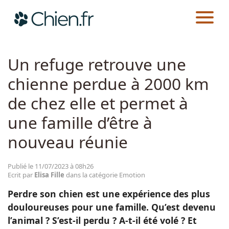
CHIEN.FR
ACTUALITÉS
EMOTION
Actualités
Un refuge retrouve une
chienne perdue à 2000 km
Races
de chez elle et permet à
Guides
une famille d’être à
nouveau réunie
Publié le 11/07/2023 à 08h26
Ecrit par
Elisa Fille
dans la catégorie Emotion
Perdre son chien est une expérience des plus
douloureuses pour une famille. Qu’est devenu
l’animal ? S’est-il perdu ? A-t-il été volé ? Et