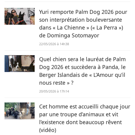
chevaux jusqu’aux chiens en passant par les rongeurs, c’est
tout naturellement qu’elle prête sa plume à Chien.fr pour
Yuri remporte Palm Dog 2026 pour
vivre de ses deux passions.
son interprétation bouleversante
dans « La Chienne » (« La Perra »)
de Dominga Sotomayor
22/05/2026 à 14h38
Quel chien sera le lauréat de Palm
Dog 2026 et succèdera à Panda, le
Berger Islandais de « L’Amour qu’il
nous reste » ?
20/05/2026 à 17h14
Cet homme est accueilli chaque jour
par une troupe d’animaux et vit
l’existence dont beaucoup rêvent
(vidéo)