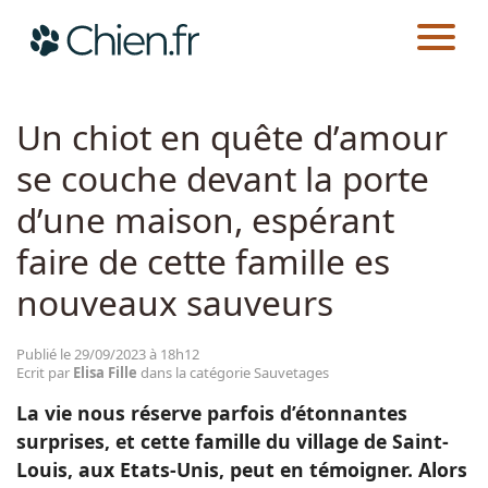
CHIEN.FR
ACTUALITÉS
SAUVETAGES
Actualités
Un chiot en quête d’amour
se couche devant la porte
Races
d’une maison, espérant
Guides
faire de cette famille es
nouveaux sauveurs
Publié le 29/09/2023 à 18h12
Ecrit par
Elisa Fille
dans la catégorie Sauvetages
La vie nous réserve parfois d’étonnantes
surprises, et cette famille du village de Saint-
Louis, aux Etats-Unis, peut en témoigner. Alors