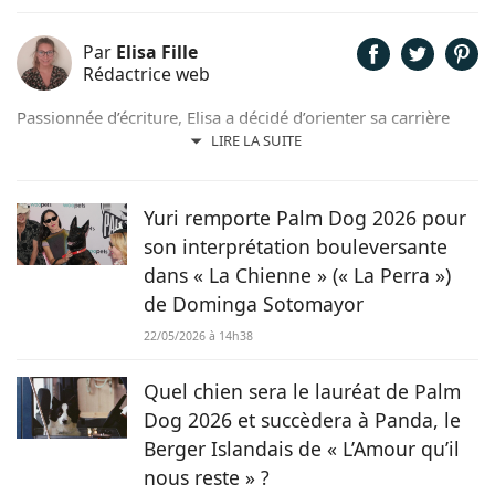
Par
Elisa Fille
Rédactrice web
Passionnée d’écriture, Elisa a décidé d’orienter sa carrière
professionnelle dans l’univers de la rédaction. Trouvant son
LIRE LA SUITE
inspiration dans la nature, entourée d’animaux, depuis les
chevaux jusqu’aux chiens en passant par les rongeurs, c’est
tout naturellement qu’elle prête sa plume à Chien.fr pour
Yuri remporte Palm Dog 2026 pour
vivre de ses deux passions.
son interprétation bouleversante
dans « La Chienne » (« La Perra »)
de Dominga Sotomayor
22/05/2026 à 14h38
Quel chien sera le lauréat de Palm
Dog 2026 et succèdera à Panda, le
Berger Islandais de « L’Amour qu’il
nous reste » ?