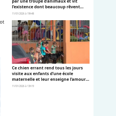
par une troupe d’animaux et vit
l’existence dont beaucoup rêvent
(vidéo)
11/01/2026 à 19h48
ot
Ce chien errant rend tous les jours
visite aux enfants d’une école
maternelle et leur enseigne l’amour
et l’empathie (vidéo)
11/01/2026 à 13h19