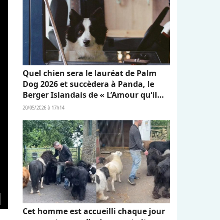
Quel chien sera le lauréat de Palm
Dog 2026 et succèdera à Panda, le
Berger Islandais de « L’Amour qu’il
nous reste » ?
20/05/2026 à 17h14
Cet homme est accueilli chaque jour