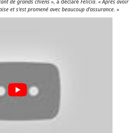
 tant de grands chiens »
, a déclaré
Felicia
.
« Après avoir
 l'aise et s'est promené avec beaucoup d'assurance. »