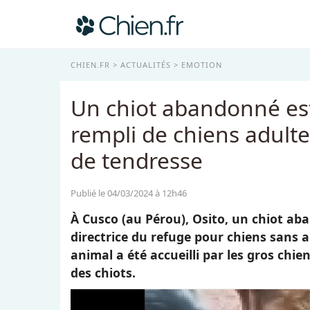
CHIEN.FR
ACTUALITÉS
EMOTION
Un chiot abandonné e
rempli de chiens adultes
de tendresse
Publié le 04/03/2024 à 12h46
À Cusco (au Pérou), Osito, un chiot aba
directrice du refuge pour chiens sans 
animal a été accueilli par les gros chie
des chiots.