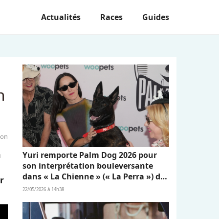
Actualités
Races
Guides
n
ion
a
Yuri remporte Palm Dog 2026 pour
son interprétation bouleversante
dans « La Chienne » (« La Perra ») de
r
Dominga Sotomayor
22/05/2026 à 14h38