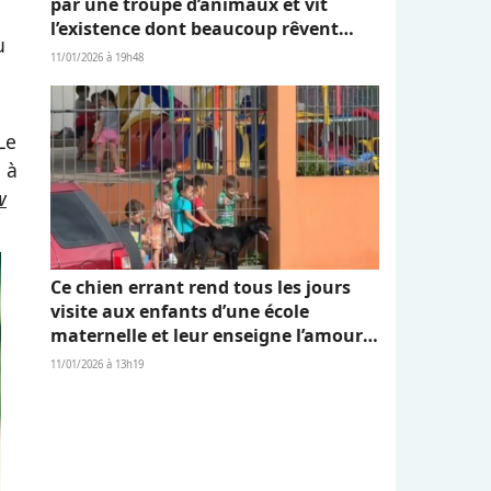
par une troupe d’animaux et vit
l’existence dont beaucoup rêvent
u
(vidéo)
11/01/2026 à 19h48
 Le
 à
w
Ce chien errant rend tous les jours
visite aux enfants d’une école
maternelle et leur enseigne l’amour
et l’empathie (vidéo)
11/01/2026 à 13h19