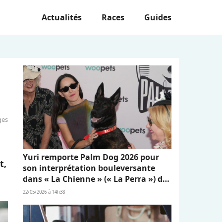
Actualités
Races
Guides
ges
Yuri remporte Palm Dog 2026 pour
t,
son interprétation bouleversante
dans « La Chienne » (« La Perra ») de
Dominga Sotomayor
22/05/2026 à 14h38