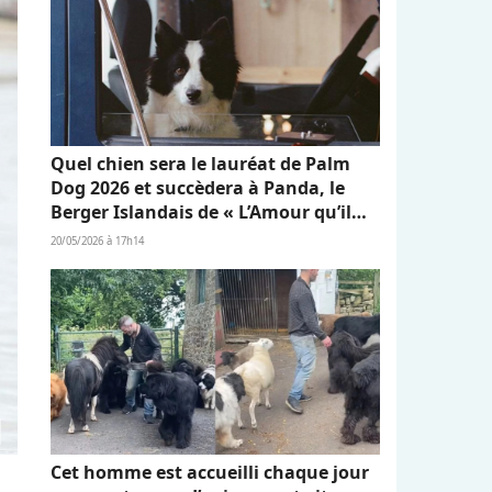
Quel chien sera le lauréat de Palm
Dog 2026 et succèdera à Panda, le
Berger Islandais de « L’Amour qu’il
nous reste » ?
20/05/2026 à 17h14
Cet homme est accueilli chaque jour