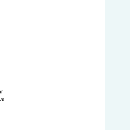
ar
ue