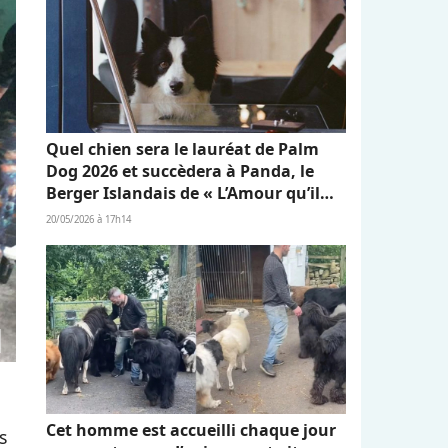
Quel chien sera le lauréat de Palm
Dog 2026 et succèdera à Panda, le
Berger Islandais de « L’Amour qu’il
nous reste » ?
20/05/2026 à 17h14
Cet homme est accueilli chaque jour
s