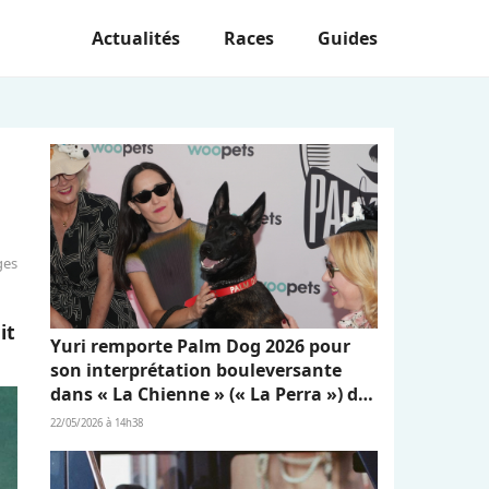
Actualités
Races
Guides
ges
it
Yuri remporte Palm Dog 2026 pour
son interprétation bouleversante
dans « La Chienne » (« La Perra ») de
Dominga Sotomayor
22/05/2026 à 14h38