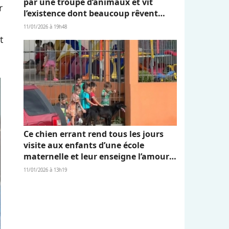
par une troupe d’animaux et vit
r
l’existence dont beaucoup rêvent
(vidéo)
11/01/2026 à 19h48
t
Ce chien errant rend tous les jours
visite aux enfants d’une école
maternelle et leur enseigne l’amour
et l’empathie (vidéo)
11/01/2026 à 13h19