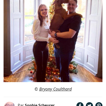
©
Bryony Coulthard
Par
Sophie Scheurer