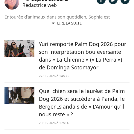
Rédactrice web
Entourée d’animaux dans son quotidien, Sophie est
également passionnée de mots. Son amour pour les
LIRE LA SUITE
animaux est une réalité et ça n’est pas sans raison, si son
grand cœur l’a amené à sauver 2 d’entre eux d’une condition
précaire. Maya la croisée Labrador-Border Collie a été
Yuri remporte Palm Dog 2026 pour
retrouvée errante par la SPA et Hatchi, le chien Arbi, a été
son interprétation bouleversante
sauvé de Tunisie. À ses yeux, ses 2 chiens, son chat et ses
dans « La Chienne » (« La Perra »)
lapins font partie intégrante de sa vie et de sa famille ! C’est
de Dominga Sotomayor
donc sans hésiter qu’elle a décidé de mettre sa plume au
service de Chien.fr.
22/05/2026 à 14h38
Quel chien sera le lauréat de Palm
Dog 2026 et succèdera à Panda, le
Berger Islandais de « L’Amour qu’il
nous reste » ?
20/05/2026 à 17h14