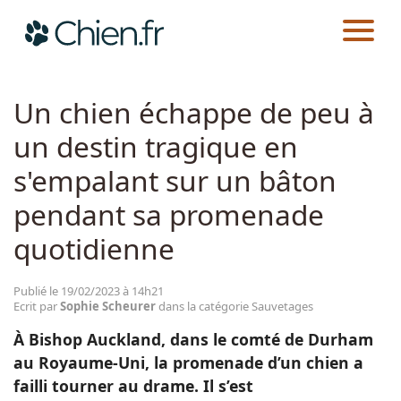
CHIEN.FR
ACTUALITÉS
SAUVETAGES
Actualités
Un chien échappe de peu à
un destin tragique en
Races
s'empalant sur un bâton
Guides
pendant sa promenade
quotidienne
Publié le 19/02/2023 à 14h21
Ecrit par
Sophie Scheurer
dans la catégorie Sauvetages
À Bishop Auckland, dans le comté de Durham
au Royaume-Uni, la promenade d’un chien a
failli tourner au drame. Il s’est