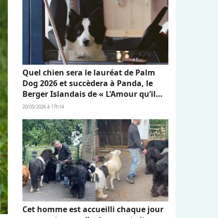
Quel chien sera le lauréat de Palm
Dog 2026 et succèdera à Panda, le
Berger Islandais de « L’Amour qu’il
nous reste » ?
20/05/2026 à 17h14
Cet homme est accueilli chaque jour