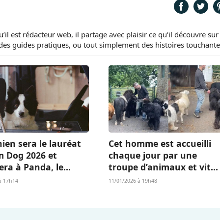
il est rédacteur web, il partage avec plaisir ce qu’il découvre sur 
es guides pratiques, ou tout simplement des histoires touchante
ien sera le lauréat
Cet homme est accueilli
m Dog 2026 et
chaque jour par une
era à Panda, le
troupe d’animaux et vit
Islandais de «
l’existence dont beaucou
à 17h14
11/01/2026 à 19h48
 qu’il nous reste » ?
rêvent (vidéo)