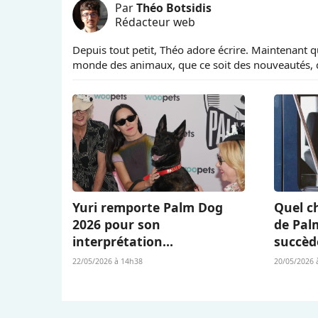
Par
Théo Botsidis
Rédacteur web
Depuis tout petit, Théo adore écrire. Maintenant qu’
monde des animaux, que ce soit des nouveautés, d
Yuri remporte Palm Dog
Quel ch
2026 pour son
de Pal
interprétation
succèd
bouleversante dans « La
Berger 
22/05/2026 à 14h38
20/05/2026 
Chienne » (« La Perra ») de
L’Amour
Dominga Sotomayor