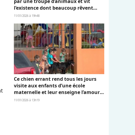
par une troupe d’animaux et vit
l’existence dont beaucoup rêvent
(vidéo)
11/01/2026 à 19h48
Ce chien errant rend tous les jours
visite aux enfants d’une école
nt
maternelle et leur enseigne l’amour
et l’empathie (vidéo)
11/01/2026 à 13h19