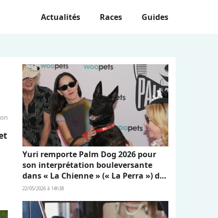
Actualités
Races
Guides
ion
et
Yuri remporte Palm Dog 2026 pour
son interprétation bouleversante
dans « La Chienne » (« La Perra ») de
Dominga Sotomayor
22/05/2026 à 14h38