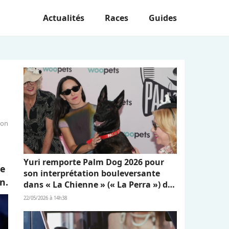
Actualités
Races
Guides
ion
Yuri remporte Palm Dog 2026 pour
ne
son interprétation bouleversante
n.
dans « La Chienne » (« La Perra ») de
Dominga Sotomayor
22/05/2026 à 14h38