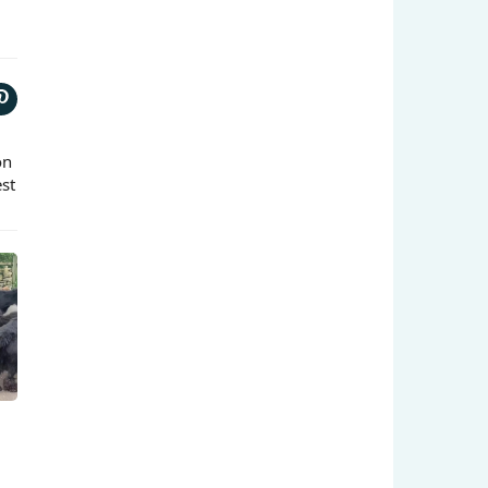
on
est