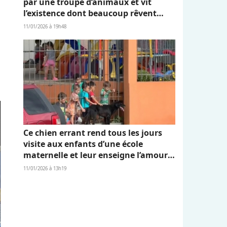
par une troupe d’animaux et vit
l’existence dont beaucoup rêvent
(vidéo)
11/01/2026 à 19h48
Ce chien errant rend tous les jours
visite aux enfants d’une école
maternelle et leur enseigne l’amour
et l’empathie (vidéo)
11/01/2026 à 13h19