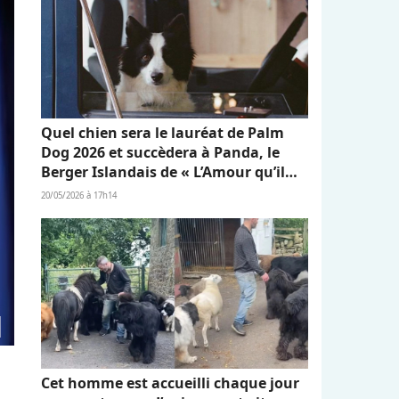
Quel chien sera le lauréat de Palm
Dog 2026 et succèdera à Panda, le
Berger Islandais de « L’Amour qu’il
nous reste » ?
20/05/2026 à 17h14
Cet homme est accueilli chaque jour