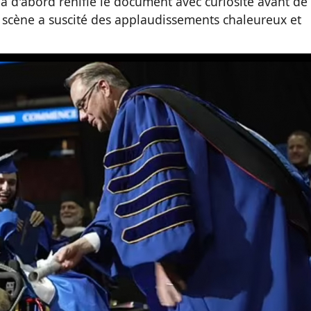
l a d'abord reniflé le document avec curiosité avant de 
 scène a suscité des applaudissements chaleureux et