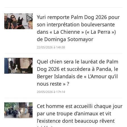
Rosie. Actuellement formée en rédaction, elle a commencé à
faire ses armes dans le domaine scientifique puis a rejoint le
magazine Chien.fr pour partager sa passion des animaux au
Yuri remporte Palm Dog 2026 pour
plus grand nombre.
son interprétation bouleversante
dans « La Chienne » (« La Perra »)
de Dominga Sotomayor
22/05/2026 à 14h38
Quel chien sera le lauréat de Palm
Dog 2026 et succèdera à Panda, le
Berger Islandais de « L’Amour qu’il
nous reste » ?
20/05/2026 à 17h14
Cet homme est accueilli chaque jour
par une troupe d’animaux et vit
l’existence dont beaucoup rêvent