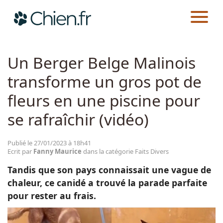
CHIEN.FR
ACTUALITÉS
FAITS DIVERS
Actualités
Un Berger Belge Malinois
transforme un gros pot de
Races
fleurs en une piscine pour
Guides
se rafraîchir (vidéo)
Publié le 27/01/2023 à 18h41
Ecrit par
Fanny Maurice
dans la catégorie Faits Divers
Tandis que son pays connaissait une vague de
chaleur, ce canidé a trouvé la parade parfaite
pour rester au frais.