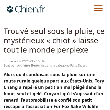
CHIEN.FR
ACTUALITÉS
FAITS DIVERS
Actualités
Trouvé seul sous la pluie, ce
mystérieux « chiot » laisse
Races
tout le monde perplexe
Guides
Publié le 23/12/2023 à 10h16
Ecrit par
Ludivine Beaurin
dans la catégorie Faits Divers
Alors qu’il conduisait sous la pluie sur une
route rurale quelque part aux États-Unis, Tory
Chang a repéré un petit animal piégé dans la
boue, seul et gelé. Croyant qu’il s’agissait d’un
renard, l’automobiliste a confié son petit
rescapé à l’association For Fox Sake Wildlife