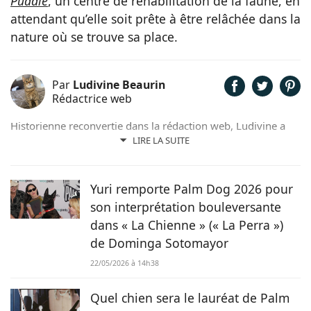
Puddle
, un centre de réhabilitation de la faune, en
attendant qu’elle soit prête à être relâchée dans la
nature où se trouve sa place.
Par
Ludivine Beaurin
Rédactrice web
Historienne reconvertie dans la rédaction web, Ludivine a
toujours adoré l’écriture et les animaux. Maîtresse de 6
LIRE LA SUITE
adorables chats, elle trouve beaucoup d’inspiration dans les
facéties de ses boules de poils.
Yuri remporte Palm Dog 2026 pour
son interprétation bouleversante
dans « La Chienne » (« La Perra »)
de Dominga Sotomayor
22/05/2026 à 14h38
Quel chien sera le lauréat de Palm