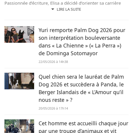
Passionnée d’écriture, Elisa a décidé d’orienter sa carrière
professionnelle dans l’univers de la rédaction. Trouvant son
LIRE LA SUITE
inspiration dans la nature, entourée d’animaux, depuis les
chevaux jusqu’aux chiens en passant par les rongeurs, c’est
tout naturellement qu’elle prête sa plume à Chien.fr pour
Yuri remporte Palm Dog 2026 pour
vivre de ses deux passions.
son interprétation bouleversante
dans « La Chienne » (« La Perra »)
de Dominga Sotomayor
22/05/2026 à 14h38
Quel chien sera le lauréat de Palm
Dog 2026 et succèdera à Panda, le
Berger Islandais de « L’Amour qu’il
nous reste » ?
20/05/2026 à 17h14
Cet homme est accueilli chaque jour
par une troupe d’animaux et vit