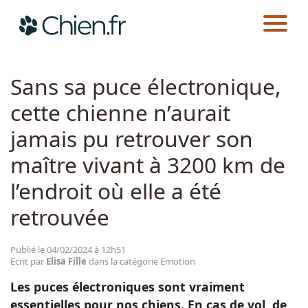
CHIEN.FR
ACTUALITÉS
EMOTION
Actualités
Sans sa puce électronique,
cette chienne n’aurait
Races
jamais pu retrouver son
Guides
maître vivant à 3200 km de
l’endroit où elle a été
retrouvée
Publié le 04/02/2024 à 12h51
Ecrit par
Elisa Fille
dans la catégorie Emotion
Les puces électroniques sont vraiment
essentielles pour nos chiens. En cas de vol, de