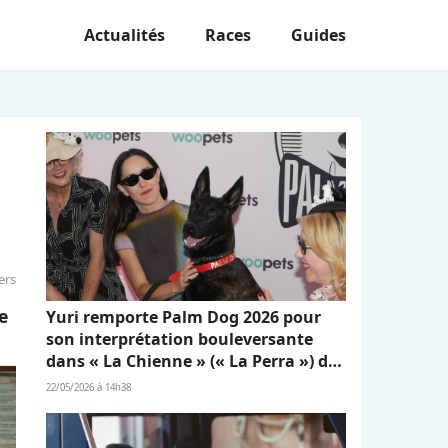
Actualités
Races
Guides
ers
e
Yuri remporte Palm Dog 2026 pour
son interprétation bouleversante
dans « La Chienne » (« La Perra ») de
Dominga Sotomayor
22/05/2026 à 14h38