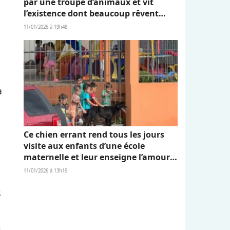
par une troupe d’animaux et vit
l’existence dont beaucoup rêvent
(vidéo)
11/01/2026 à 19h48
a
Ce chien errant rend tous les jours
visite aux enfants d’une école
maternelle et leur enseigne l’amour
et l’empathie (vidéo)
11/01/2026 à 13h19