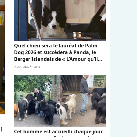
Quel chien sera le lauréat de Palm
Dog 2026 et succèdera à Panda, le
Berger Islandais de « L’Amour qu’il
nous reste » ?
20/05/2026 à 17h14
l
Cet homme est accueilli chaque jour