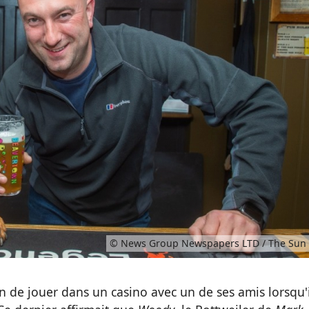
© News Group Newspapers LTD / The Sun
in de jouer dans un casino avec un de ses amis lorsqu'i