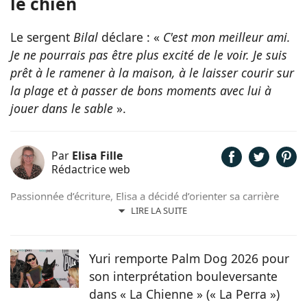
le chien
Le sergent
Bilal
déclare : «
C'est mon meilleur ami.
Je ne pourrais pas être plus excité de le voir. Je suis
prêt à le ramener à la maison, à le laisser courir sur
la plage et à passer de bons moments avec lui à
jouer dans le sable
».
Par
Elisa Fille
Rédactrice web
Passionnée d’écriture, Elisa a décidé d’orienter sa carrière
professionnelle dans l’univers de la rédaction. Trouvant son
LIRE LA SUITE
inspiration dans la nature, entourée d’animaux, depuis les
chevaux jusqu’aux chiens en passant par les rongeurs, c’est
tout naturellement qu’elle prête sa plume à Chien.fr pour
Yuri remporte Palm Dog 2026 pour
vivre de ses deux passions.
son interprétation bouleversante
dans « La Chienne » (« La Perra »)