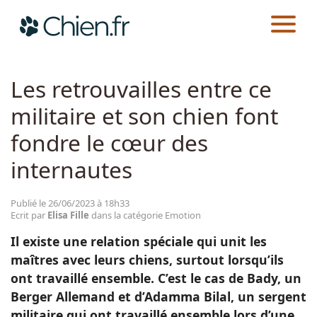
CHIEN.FR
ACTUALITÉS
EMOTION
Actualités
Les retrouvailles entre ce
militaire et son chien font
Races
fondre le cœur des
Guides
internautes
Publié le 26/06/2023 à 18h33
Ecrit par
Elisa Fille
dans la catégorie Emotion
Il existe une relation spéciale qui unit les
maîtres avec leurs chiens, surtout lorsqu’ils
ont travaillé ensemble. C’est le cas de Bady, un
Berger Allemand et d’Adamma Bilal, un sergent
militaire qui ont travaillé ensemble lors d’une