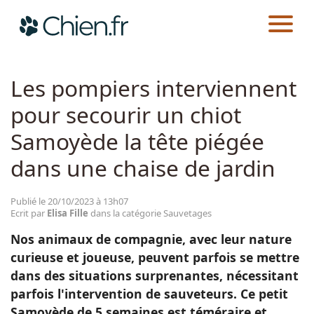
CHIEN.FR
ACTUALITÉS
SAUVETAGES
Actualités
Les pompiers interviennent
pour secourir un chiot
Races
Samoyède la tête piégée
Guides
dans une chaise de jardin
Publié le 20/10/2023 à 13h07
Ecrit par
Elisa Fille
dans la catégorie Sauvetages
Nos animaux de compagnie, avec leur nature
curieuse et joueuse, peuvent parfois se mettre
dans des situations surprenantes, nécessitant
parfois l'intervention de sauveteurs. Ce petit
Samoyède de 5 semaines est téméraire et