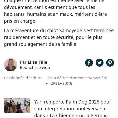
Chaque intervention est menée avec le même
dévouement, car ils estiment que tous les
habitants, humains et
animaux
, méritent d'être
pris en charge.
La mésaventure du chiot Samoyède s'est terminée
rapidement et en toute sécurité, pour le plus
grand soulagement de sa famille.
Par
Elisa Fille
Rédactrice web
Passionnée d’écriture, Elisa a décidé d’orienter sa carrière
professionnelle dans l’univers de la rédaction. Trouvant son
LIRE LA SUITE
inspiration dans la nature, entourée d’animaux, depuis les
chevaux jusqu’aux chiens en passant par les rongeurs, c’est
tout naturellement qu’elle prête sa plume à Chien.fr pour
Yuri remporte Palm Dog 2026 pour
vivre de ses deux passions.
son interprétation bouleversante
dans « La Chienne » (« La Perra »)