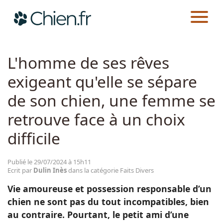
CHIEN.FR
ACTUALITÉS
FAITS DIVERS
Actualités
L'homme de ses rêves
exigeant qu'elle se sépare
Races
de son chien, une femme se
Guides
retrouve face à un choix
difficile
Publié le 29/07/2024 à 15h11
Ecrit par
Dulin Inès
dans la catégorie Faits Divers
Vie amoureuse et possession responsable d’un
chien ne sont pas du tout incompatibles, bien
au contraire. Pourtant, le petit ami d’une