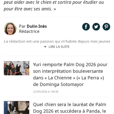
peut aider avec le chien et sortira pour étudier ou
pour être avec ses amis
. »
Par
Dulin Inès
Rédactrice
La rédaction est une passion qui m'habite depuis mes jeunes
années. Férue de poésie et de littérature, il m'arrivait de
LIRE LA SUITE
rédiger quelques contes et poèmes. Désormais plus ancrée
dans l'air du temps, j'ai décidé de me consacrer à la
rédaction web et ainsi faire de mon hobby, un métier !
Yuri remporte Palm Dog 2026 pour
son interprétation bouleversante
dans « La Chienne » (« La Perra »)
de Dominga Sotomayor
22/05/2026 à 14h38
Quel chien sera le lauréat de Palm
Dog 2026 et succèdera à Panda, le