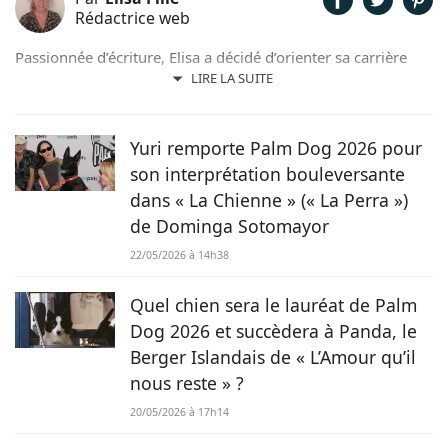
Rédactrice web
Passionnée d’écriture, Elisa a décidé d’orienter sa carrière
professionnelle dans l’univers de la rédaction. Trouvant son
LIRE LA SUITE
inspiration dans la nature, entourée d’animaux, depuis les
chevaux jusqu’aux chiens en passant par les rongeurs, c’est
tout naturellement qu’elle prête sa plume à Chien.fr pour
Yuri remporte Palm Dog 2026 pour
vivre de ses deux passions.
son interprétation bouleversante
dans « La Chienne » (« La Perra »)
de Dominga Sotomayor
22/05/2026 à 14h38
Quel chien sera le lauréat de Palm
Dog 2026 et succèdera à Panda, le
Berger Islandais de « L’Amour qu’il
nous reste » ?
20/05/2026 à 17h14