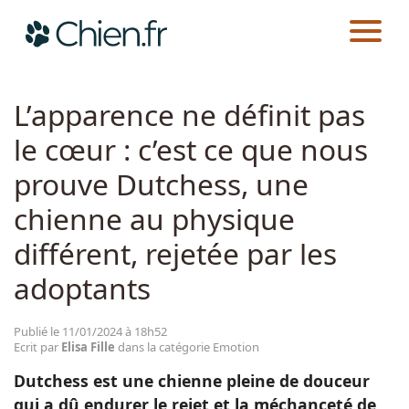
CHIEN.FR
ACTUALITÉS
EMOTION
Actualités
L’apparence ne définit pas
le cœur : c’est ce que nous
Races
prouve Dutchess, une
Guides
chienne au physique
différent, rejetée par les
adoptants
Publié le 11/01/2024 à 18h52
Ecrit par
Elisa Fille
dans la catégorie Emotion
Dutchess est une chienne pleine de douceur
qui a dû endurer le rejet et la méchanceté de