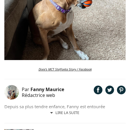
Dixie's MCT Stelfonta Story / Facebook
Par
Fanny Maurice
Rédactrice web
Depuis sa plus tendre enfance, Fanny est entourée
d'animaux. Elle partage son quotidien avec un chat nommé
LIRE LA SUITE
Rosie. Actuellement formée en rédaction, elle a commencé à
faire ses armes dans le domaine scientifique puis a rejoint le