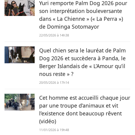
magazine Chien.fr pour partager sa passion des animaux au
Yuri remporte Palm Dog 2026 pour
plus grand nombre.
son interprétation bouleversante
dans « La Chienne » (« La Perra »)
de Dominga Sotomayor
22/05/2026 à 14h38
Quel chien sera le lauréat de Palm
Dog 2026 et succèdera à Panda, le
Berger Islandais de « L’Amour qu’il
nous reste » ?
20/05/2026 à 17h14
Cet homme est accueilli chaque jour
par une troupe d’animaux et vit
l’existence dont beaucoup rêvent
(vidéo)
11/01/2026 à 19h48