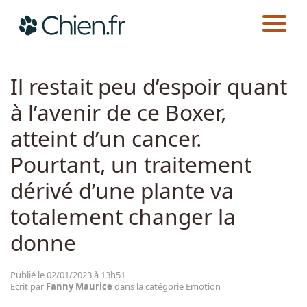
CHIEN.FR
ACTUALITÉS
EMOTION
Actualités
Il restait peu d’espoir quant
à l’avenir de ce Boxer,
Races
atteint d’un cancer.
Guides
Pourtant, un traitement
dérivé d’une plante va
totalement changer la
donne
Publié le 02/01/2023 à 13h51
Ecrit par
Fanny Maurice
dans la catégorie Emotion