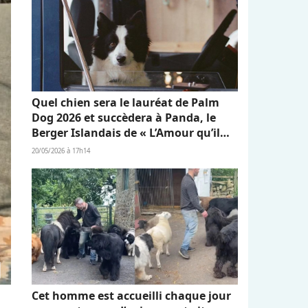
Quel chien sera le lauréat de Palm
Dog 2026 et succèdera à Panda, le
Berger Islandais de « L’Amour qu’il
nous reste » ?
20/05/2026 à 17h14
Cet homme est accueilli chaque jour