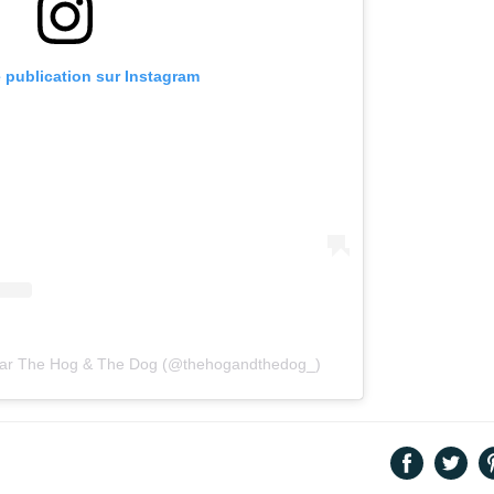
e publication sur Instagram
 par The Hog & The Dog (@thehogandthedog_)