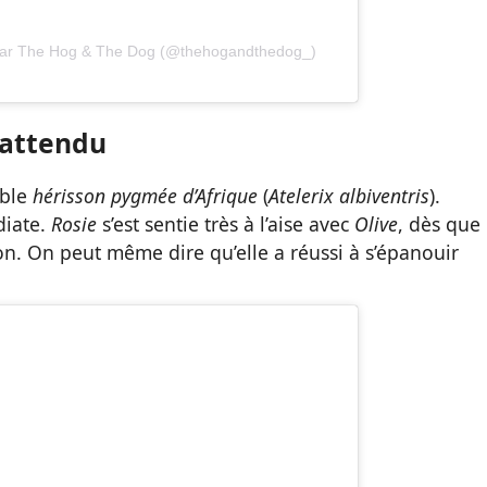
 par The Hog & The Dog (@thehogandthedog_)
nattendu
able
hérisson pygmée d’Afrique
(
Atelerix albiventris
).
diate.
Rosie
s’est sentie très à l’aise avec
Olive
, dès que
son. On peut même dire qu’elle a réussi à s’épanouir