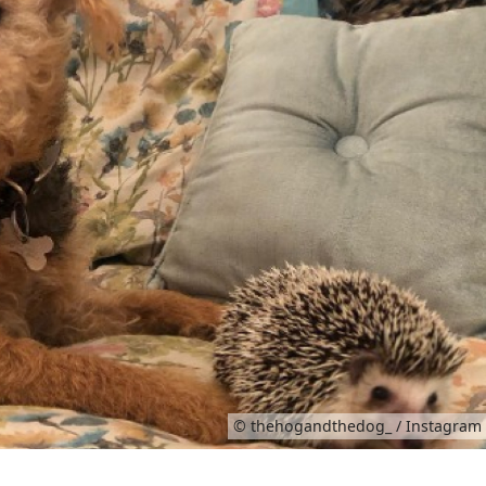
© thehogandthedog_ / Instagram