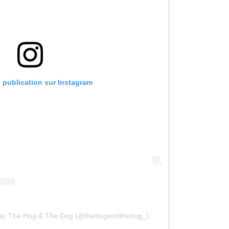
e publication sur Instagram
 par The Hog & The Dog (@thehogandthedog_)