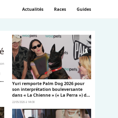
Actualités
Races
Guides
té
ion
u
..
Yuri remporte Palm Dog 2026 pour
son interprétation bouleversante
dans « La Chienne » (« La Perra ») de
Dominga Sotomayor
22/05/2026 à 14h38