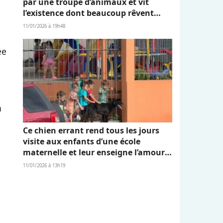
par une troupe d’animaux et vit
l’existence dont beaucoup rêvent
(vidéo)
11/01/2026 à 19h48
ée
a
Ce chien errant rend tous les jours
visite aux enfants d’une école
,
maternelle et leur enseigne l’amour
et l’empathie (vidéo)
11/01/2026 à 13h19