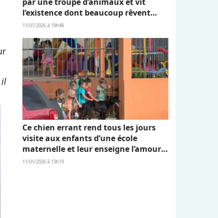
par une troupe d’animaux et vit
l’existence dont beaucoup rêvent
(vidéo)
11/01/2026 à 19h48
ur
il
Ce chien errant rend tous les jours
visite aux enfants d’une école
maternelle et leur enseigne l’amour
et l’empathie (vidéo)
11/01/2026 à 13h19