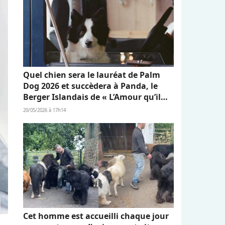
Quel chien sera le lauréat de Palm
Dog 2026 et succèdera à Panda, le
Berger Islandais de « L’Amour qu’il
nous reste » ?
20/05/2026 à 17h14
Cet homme est accueilli chaque jour