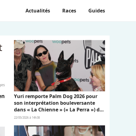
Actualités
Races
Guides
t
ges
en
Yuri remporte Palm Dog 2026 pour
son interprétation bouleversante
dans « La Chienne » (« La Perra ») de
Dominga Sotomayor
22/05/2026 à 14h38