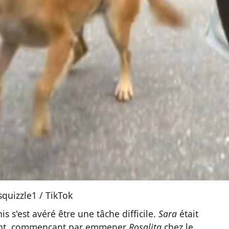
squizzle1 / TikTok
s s'est avéré être une tâche difficile.
Sara
était
ment, commençant par emmener
Rosalita
chez le