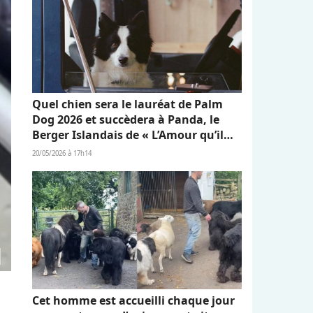
Quel chien sera le lauréat de Palm
Dog 2026 et succèdera à Panda, le
Berger Islandais de « L’Amour qu’il
nous reste » ?
20/05/2026 à 17h14
Cet homme est accueilli chaque jour