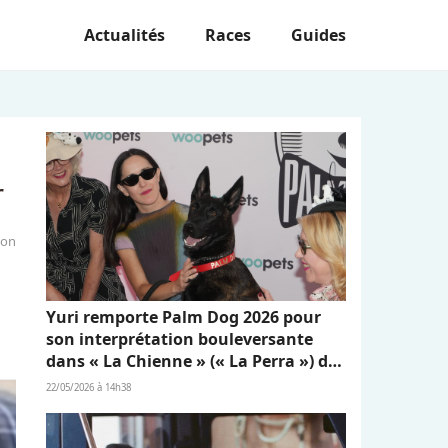
Actualités
Races
Guides
r
ion
Yuri remporte Palm Dog 2026 pour
son interprétation bouleversante
dans « La Chienne » (« La Perra ») de
Dominga Sotomayor
22/05/2026 à 14h38