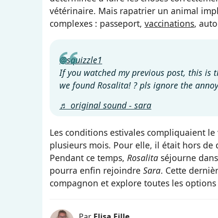
vétérinaire. Mais rapatrier un animal imp
complexes : passeport,
vaccinations
, auto
@squizzle1
If you watched my previous post, this is 
we found Rosalita! ? pls ignore the anno
♬ original sound - sara
Les conditions estivales compliquaient l
plusieurs mois. Pour elle, il était hors 
Pendant ce temps,
Rosalita
séjourne dan
pourra enfin rejoindre
Sara
. Cette derniè
compagnon et explore toutes les options p
Par
Elisa Fille