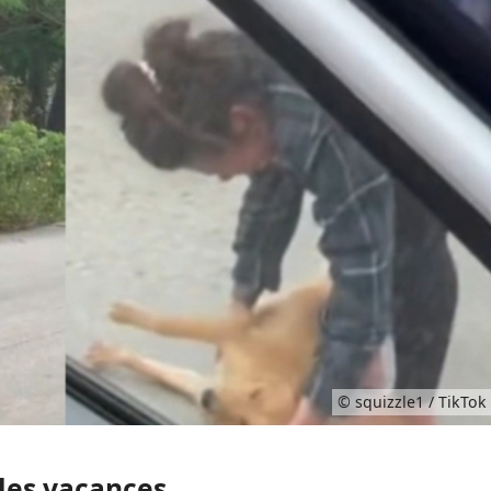
© squizzle1 / TikTok
les vacances