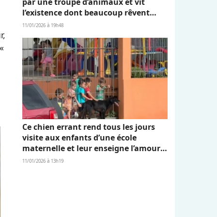
par une troupe d’animaux et vit
l’existence dont beaucoup rêvent
(vidéo)
11/01/2026 à 19h48
r,
«
Ce chien errant rend tous les jours
visite aux enfants d’une école
maternelle et leur enseigne l’amour
et l’empathie (vidéo)
11/01/2026 à 13h19