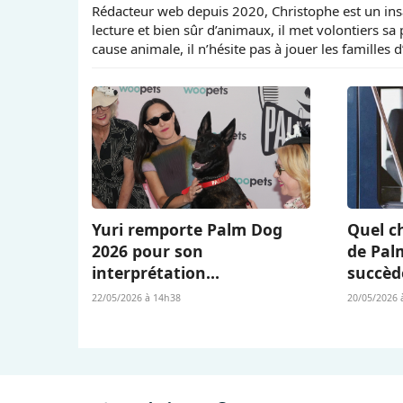
Rédacteur web depuis 2020, Christophe est un insa
lecture et bien sûr d’animaux, il met volontiers sa
cause animale, il n’hésite pas à jouer les familles 
Yuri remporte Palm Dog
Quel ch
2026 pour son
de Pal
interprétation
succèd
bouleversante dans « La
Berger 
22/05/2026 à 14h38
20/05/2026 
Chienne » (« La Perra ») de
L’Amour
Dominga Sotomayor