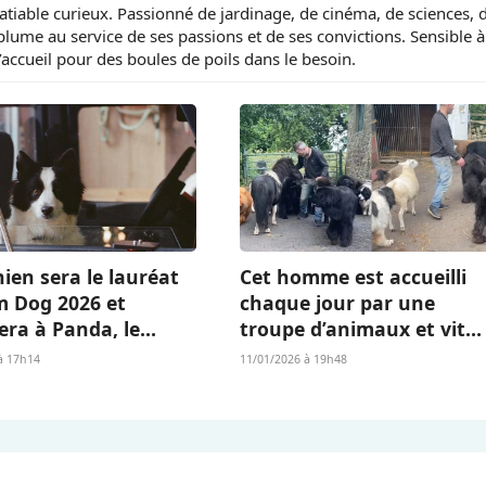
tiable curieux. Passionné de jardinage, de cinéma, de sciences, 
 plume au service de ses passions et de ses convictions. Sensible à
d’accueil pour des boules de poils dans le besoin.
ien sera le lauréat
Cet homme est accueilli
m Dog 2026 et
chaque jour par une
era à Panda, le
troupe d’animaux et vit
Islandais de «
l’existence dont beaucou
à 17h14
11/01/2026 à 19h48
 qu’il nous reste » ?
rêvent (vidéo)