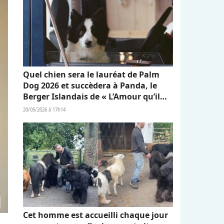
Quel chien sera le lauréat de Palm
Dog 2026 et succèdera à Panda, le
Berger Islandais de « L’Amour qu’il
nous reste » ?
20/05/2026 à 17h14
Cet homme est accueilli chaque jour