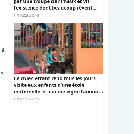
par une troupe d’animaux et vit
l’existence dont beaucoup rêvent
(vidéo)
11/01/2026 à 19h48
,
 à
ce
Ce chien errant rend tous les jours
visite aux enfants d’une école
maternelle et leur enseigne l’amour
et l’empathie (vidéo)
11/01/2026 à 13h19