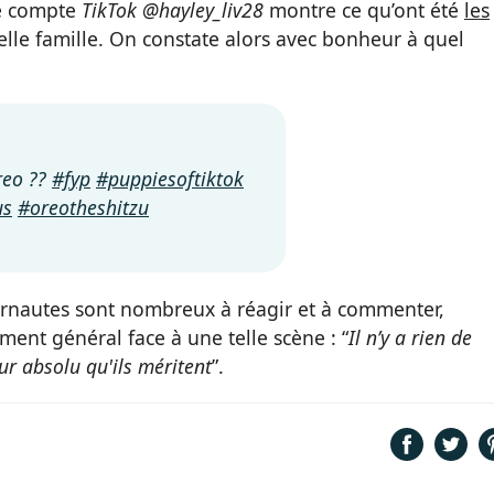
le compte
TikTok @hayley_liv28
montre ce qu’ont été
les
lle famille. On constate alors avec bonheur à quel
Oreo ??
#fyp
#puppiesoftiktok
us
#oreotheshitzu
ternautes sont nombreux à réagir et à commenter,
iment général face à une telle scène : “
Il n’y a rien de
ur absolu qu'ils méritent
”.