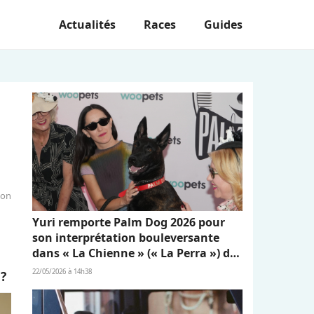
Actualités
Races
Guides
ion
Yuri remporte Palm Dog 2026 pour
son interprétation bouleversante
dans « La Chienne » (« La Perra ») de
Dominga Sotomayor
22/05/2026 à 14h38
 ?