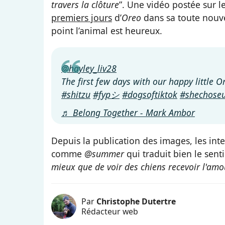
travers la clôture
”. Une vidéo postée sur 
premiers jours
d’
Oreo
dans sa toute nouve
point l’animal est heureux.
@hayley_liv28
The first few days with our happy little 
#shitzu
#fypシ
#dogsoftiktok
#shechose
♬ Belong Together - Mark Ambor
Depuis la publication des images, les in
comme
@summer
qui traduit bien le sent
mieux que de voir des chiens recevoir l'amo
Par
Christophe Dutertre
Rédacteur web