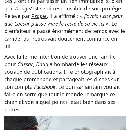
Les 2 ont fini par tisser un lien immuable, si bien
que
Doug
s’est senti responsable de son protégé.
Relayé par
People
, il a affirmé : «
J'avais juste peur
que Caesar puisse vivre le reste de sa vie ici
». Le
bienfaiteur a passé énormément de temps avec le
canidé, qui retrouvait doucement confiance en
lui.
Avec la ferme intention de trouver une famille
pour
Caesar
,
Doug
a bombardé les réseaux
sociaux de publications. Il le photographiait à
chaque promenade et partageait les clichés sur
son compte
Facebook
. Le bon samaritain voulait
faire en sorte que tout le monde remarque ce
chien et voit à quel point il était bien dans ses
pattes.