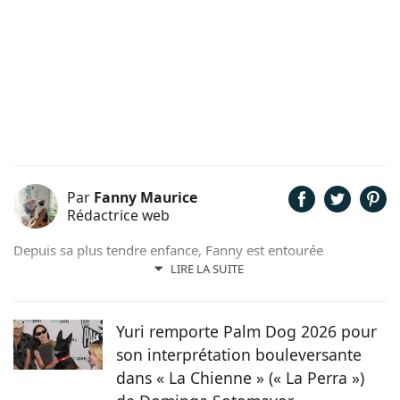
Par
Fanny Maurice
Rédactrice web
Depuis sa plus tendre enfance, Fanny est entourée
d'animaux. Elle partage son quotidien avec un chat nommé
LIRE LA SUITE
Rosie. Actuellement formée en rédaction, elle a commencé à
faire ses armes dans le domaine scientifique puis a rejoint le
magazine Chien.fr pour partager sa passion des animaux au
Yuri remporte Palm Dog 2026 pour
plus grand nombre.
son interprétation bouleversante
dans « La Chienne » (« La Perra »)