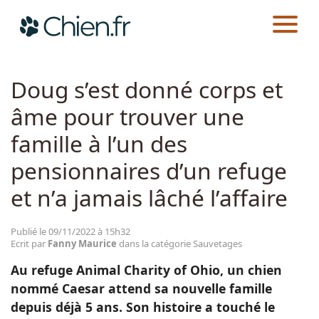
CHIEN.FR
ACTUALITÉS
SAUVETAGES
Actualités
Doug s’est donné corps et
âme pour trouver une
Races
famille à l’un des
Guides
pensionnaires d’un refuge
et n’a jamais lâché l’affaire
Publié le 09/11/2022 à 15h32
Ecrit par
Fanny Maurice
dans la catégorie Sauvetages
Au refuge Animal Charity of Ohio, un chien
nommé Caesar attend sa nouvelle famille
depuis déjà 5 ans. Son histoire a touché le