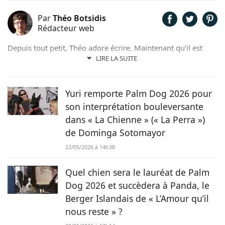
Par
Théo Botsidis
Rédacteur web
Depuis tout petit, Théo adore écrire. Maintenant qu’il est
rédacteur web, il partage avec plaisir ce qu’il découvre sur le
LIRE LA SUITE
monde des animaux, que ce soit des nouveautés, des guides
pratiques, ou tout simplement des histoires touchantes.
Yuri remporte Palm Dog 2026 pour
son interprétation bouleversante
dans « La Chienne » (« La Perra »)
de Dominga Sotomayor
22/05/2026 à 14h38
Quel chien sera le lauréat de Palm
Dog 2026 et succèdera à Panda, le
Berger Islandais de « L’Amour qu’il
nous reste » ?