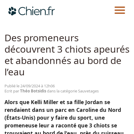
CHIEN.FR
ACTUALITÉS
SAUVETAGES
Actualités
Des promeneurs
découvrent 3 chiots apeurés
Races
et abandonnés au bord de
Guides
l’eau
Publié le 24/09/2024 à 12h06
Ecrit par
Théo Botsidis
dans la catégorie Sauvetages
Alors que Kelli Miller et sa fille Jordan se
rendaient dans un parc en Caroline du Nord
(États-Unis) pour y faire du sport, une
promeneuse leur a raconté que 3 chiots se
trouvaient au bord de l'eau, près du ruisseau