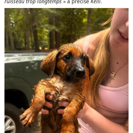
ruisseau trop longtemps »
a précisé
Kelli
.