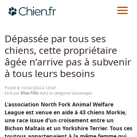
CHIEN.FR
ACTUALITÉS
SAUVETAGES
Actualités
Dépassée par tous ses
chiens, cette propriétaire
Races
âgée n’arrive pas à subvenir
Guides
à tous leurs besoins
Publié le 10/03/2024 à 12h47
Ecrit par
Elisa Fille
dans la catégorie Sauvetages
L’association North Fork Animal Welfare
League est venue en aide à 43 chiens Morkie,
une race issue d'un croisement entre un
Bichon Maltais et un Yorkshire Terrier. Tous ces
toutous appartenaient à la même femme qui,