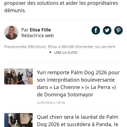
proposer des solutions et aider les propriétaires
démunis.
Par
Elisa Fille
Rédactrice web
Passionnée d’écriture, Elisa a décidé d’orienter sa carrière
professionnelle dans l’univers de la rédaction. Trouvant son
LIRE LA SUITE
inspiration dans la nature, entourée d’animaux, depuis les
chevaux jusqu’aux chiens en passant par les rongeurs, c’est
tout naturellement qu’elle prête sa plume à Chien.fr pour
Yuri remporte Palm Dog 2026 pour
vivre de ses deux passions.
son interprétation bouleversante
dans « La Chienne » (« La Perra »)
de Dominga Sotomayor
22/05/2026 à 14h38
Quel chien sera le lauréat de Palm
Dog 2026 et succèdera à Panda, le