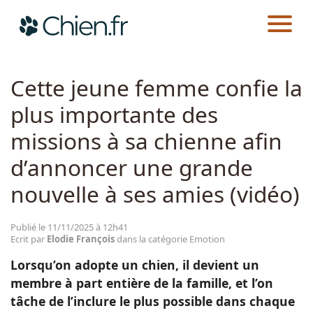
CHIEN.FR
ACTUALITÉS
EMOTION
Actualités
Cette jeune femme confie la
plus importante des
Races
missions à sa chienne afin
Guides
d’annoncer une grande
nouvelle à ses amies (vidéo)
Publié le 11/11/2025 à 12h41
Ecrit par
Elodie François
dans la catégorie Emotion
Lorsqu’on adopte un chien, il devient un
membre à part entière de la famille, et l’on
tâche de l’inclure le plus possible dans chaque