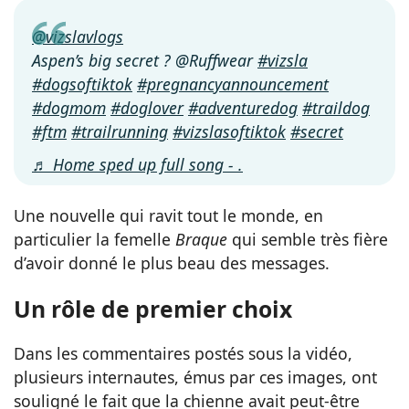
@vizslavlogs
Aspen’s big secret ? @Ruffwear
#vizsla
#dogsoftiktok
#pregnancyannouncement
#dogmom
#doglover
#adventuredog
#traildog
#ftm
#trailrunning
#vizslasoftiktok
#secret
♬ Home sped up full song - .
Une nouvelle qui ravit tout le monde, en
particulier la femelle
Braque
qui semble très fière
d’avoir donné le plus beau des messages.
Un rôle de premier choix
Dans les commentaires postés sous la vidéo,
plusieurs internautes, émus par ces images, ont
souligné le fait que la chienne avait peut-être