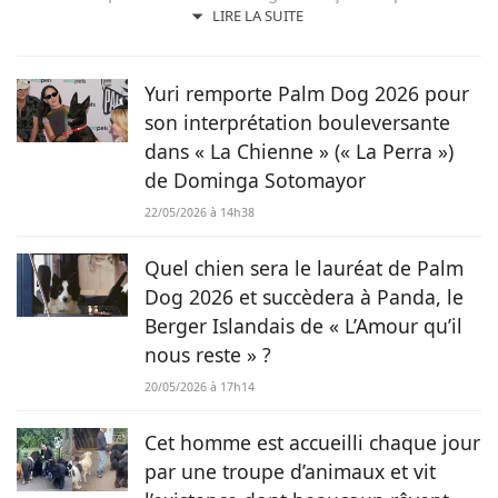
toujours, j’aime jouer avec les mots et les faire vivre.
LIRE LA SUITE
Toujours accompagnée de Samy, mon félin tigré, je suis
désormais rédactrice et correctrice freelance.
Yuri remporte Palm Dog 2026 pour
son interprétation bouleversante
dans « La Chienne » (« La Perra »)
de Dominga Sotomayor
22/05/2026 à 14h38
Quel chien sera le lauréat de Palm
Dog 2026 et succèdera à Panda, le
Berger Islandais de « L’Amour qu’il
nous reste » ?
20/05/2026 à 17h14
Cet homme est accueilli chaque jour
par une troupe d’animaux et vit