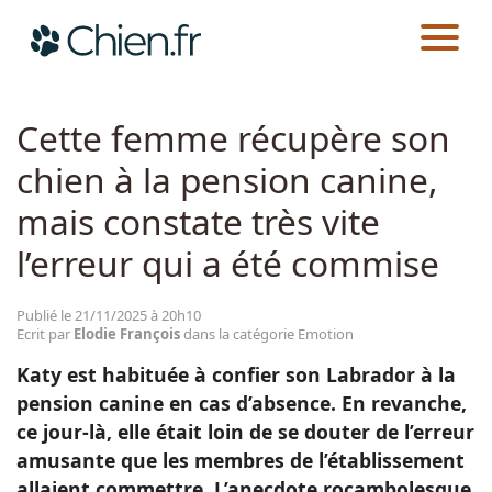
CHIEN.FR
ACTUALITÉS
EMOTION
Actualités
Cette femme récupère son
chien à la pension canine,
Races
mais constate très vite
Guides
l’erreur qui a été commise
Publié le 21/11/2025 à 20h10
Ecrit par
Elodie François
dans la catégorie Emotion
Katy est habituée à confier son Labrador à la
pension canine en cas d’absence. En revanche,
ce jour-là, elle était loin de se douter de l’erreur
amusante que les membres de l’établissement
allaient commettre. L’anecdote rocambolesque