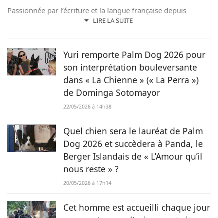
Passionnée par l’écriture et la langue française depuis
toujours, j’aime jouer avec les mots et les faire vivre.
LIRE LA SUITE
Toujours accompagnée de Samy, mon félin tigré, je suis
désormais rédactrice et correctrice freelance.
Yuri remporte Palm Dog 2026 pour
son interprétation bouleversante
dans « La Chienne » (« La Perra »)
de Dominga Sotomayor
22/05/2026 à 14h38
Quel chien sera le lauréat de Palm
Dog 2026 et succèdera à Panda, le
Berger Islandais de « L’Amour qu’il
nous reste » ?
20/05/2026 à 17h14
Cet homme est accueilli chaque jour