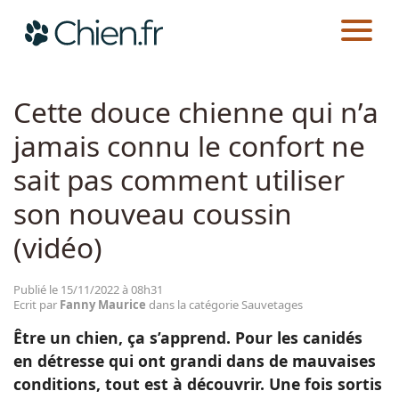
CHIEN.FR
ACTUALITÉS
SAUVETAGES
Actualités
Cette douce chienne qui n’a
jamais connu le confort ne
Races
sait pas comment utiliser
Guides
son nouveau coussin
(vidéo)
Publié le 15/11/2022 à 08h31
Ecrit par
Fanny Maurice
dans la catégorie Sauvetages
Être un chien, ça s’apprend. Pour les canidés
en détresse qui ont grandi dans de mauvaises
conditions, tout est à découvrir. Une fois sortis