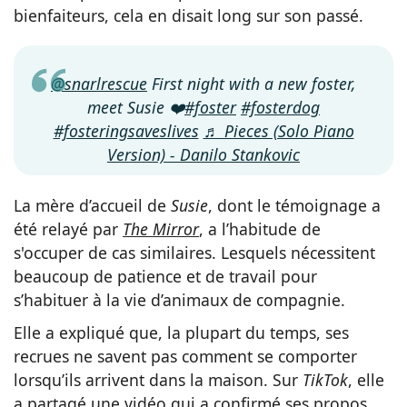
bienfaiteurs, cela en disait long sur son passé.
@snarlrescue
First night with a new foster,
meet Susie ❤️
#foster
#fosterdog
#fosteringsaveslives
♬ Pieces (Solo Piano
Version) - Danilo Stankovic
La mère d’accueil de
Susie
, dont le témoignage a
été relayé par
The Mirror
, a l’habitude de
s'occuper de cas similaires. Lesquels nécessitent
beaucoup de patience et de travail pour
s’habituer à la vie d’animaux de compagnie.
Elle a expliqué que, la plupart du temps, ses
recrues ne savent pas comment se comporter
lorsqu’ils arrivent dans la maison. Sur
TikTok
, elle
a partagé une vidéo qui a confirmé ses propos,