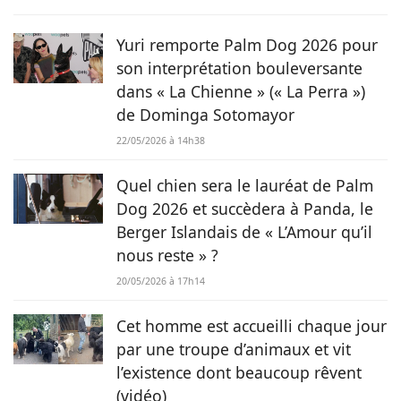
Rosie. Actuellement formée en rédaction, elle a commencé à
faire ses armes dans le domaine scientifique puis a rejoint le
magazine Chien.fr pour partager sa passion des animaux au
Yuri remporte Palm Dog 2026 pour
plus grand nombre.
son interprétation bouleversante
dans « La Chienne » (« La Perra »)
de Dominga Sotomayor
22/05/2026 à 14h38
Quel chien sera le lauréat de Palm
Dog 2026 et succèdera à Panda, le
Berger Islandais de « L’Amour qu’il
nous reste » ?
20/05/2026 à 17h14
Cet homme est accueilli chaque jour
par une troupe d’animaux et vit
l’existence dont beaucoup rêvent
(vidéo)