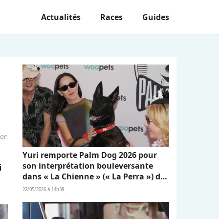
Actualités
Races
Guides
ion
Yuri remporte Palm Dog 2026 pour
son interprétation bouleversante
i
dans « La Chienne » (« La Perra ») de
Dominga Sotomayor
22/05/2026 à 14h38