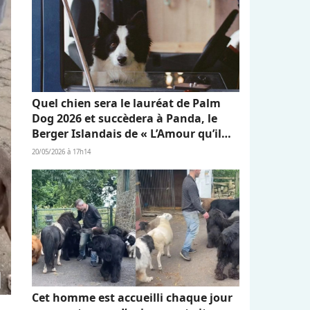
Quel chien sera le lauréat de Palm
Dog 2026 et succèdera à Panda, le
Berger Islandais de « L’Amour qu’il
nous reste » ?
20/05/2026 à 17h14
Cet homme est accueilli chaque jour