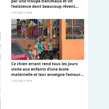
par une troupe d’animaux et vit
l’existence dont beaucoup rêvent
(vidéo)
11/01/2026 à 19h48
Ce chien errant rend tous les jours
visite aux enfants d’une école
maternelle et leur enseigne l’amour
et l’empathie (vidéo)
11/01/2026 à 13h19