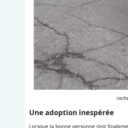
rach
Une adoption inespérée
Lorsque la bonne personne s’est finalement