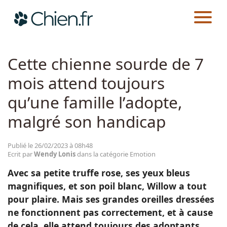
CHIEN.FR
ACTUALITÉS
EMOTION
Actualités
Cette chienne sourde de 7
mois attend toujours
Races
qu’une famille l’adopte,
Guides
malgré son handicap
Publié le 26/02/2023 à 08h48
Ecrit par
Wendy Lonis
dans la catégorie Emotion
Avec sa petite truffe rose, ses yeux bleus
magnifiques, et son poil blanc, Willow a tout
pour plaire. Mais ses grandes oreilles dressées
ne fonctionnent pas correctement, et à cause
de cela, elle attend toujours des adoptants.