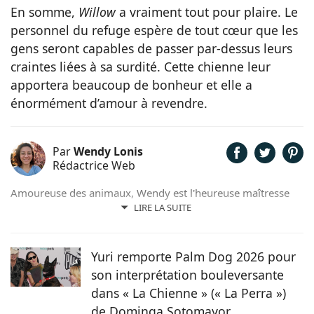
En somme,
Willow
a vraiment tout pour plaire. Le
personnel du refuge espère de tout cœur que les
gens seront capables de passer par-dessus leurs
craintes liées à sa surdité. Cette chienne leur
apportera beaucoup de bonheur et elle a
énormément d’amour à revendre.
Par
Wendy Lonis
Rédactrice Web
Amoureuse des animaux, Wendy est l'heureuse maîtresse
d'un Berger Australien, de poules et même de pigeons
LIRE LA SUITE
voyageurs. Soucieuse d'allier sa passion pour les mots et
son adoration pour ses compagnons, c'est tout
naturellement qu'elle prête, avec plaisir, sa plume pour
Yuri remporte Palm Dog 2026 pour
Chien.fr.
son interprétation bouleversante
dans « La Chienne » (« La Perra »)
de Dominga Sotomayor