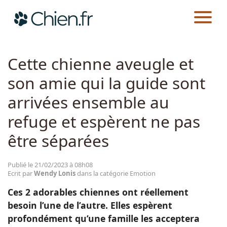
CHIEN.FR
ACTUALITÉS
EMOTION
Actualités
Cette chienne aveugle et
son amie qui la guide sont
Races
arrivées ensemble au
Guides
refuge et espèrent ne pas
être séparées
Publié le 21/02/2023 à 08h08
Ecrit par
Wendy Lonis
dans la catégorie Emotion
Ces 2 adorables chiennes ont réellement
besoin l’une de l’autre. Elles espèrent
profondément qu’une famille les acceptera