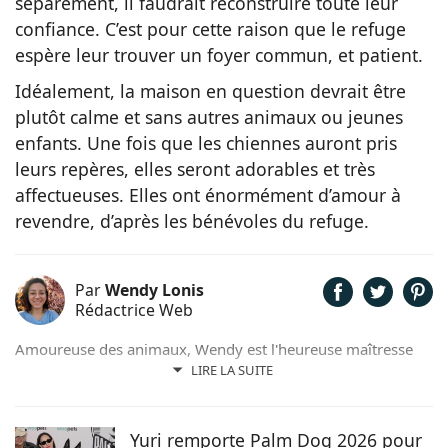
séparément, il faudrait reconstruire toute leur
confiance. C’est pour cette raison que le refuge
espère leur trouver un foyer commun, et patient.
Idéalement, la maison en question devrait être
plutôt calme et sans autres animaux ou jeunes
enfants. Une fois que les chiennes auront pris
leurs repères, elles seront adorables et très
affectueuses. Elles ont énormément d’amour à
revendre, d’après les bénévoles du refuge.
Par
Wendy Lonis
Rédactrice Web
Amoureuse des animaux, Wendy est l'heureuse maîtresse
d'un Berger Australien, de poules et même de pigeons
LIRE LA SUITE
voyageurs. Soucieuse d'allier sa passion pour les mots et
son adoration pour ses compagnons, c'est tout
naturellement qu'elle prête, avec plaisir, sa plume pour
Yuri remporte Palm Dog 2026 pour