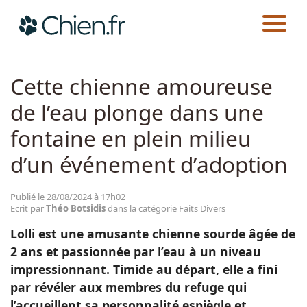
CHIEN.FR
ACTUALITÉS
FAITS DIVERS
Actualités
Cette chienne amoureuse
de l’eau plonge dans une
Races
fontaine en plein milieu
Guides
d’un événement d’adoption
Publié le 28/08/2024 à 17h02
Ecrit par
Théo Botsidis
dans la catégorie Faits Divers
Lolli est une amusante chienne sourde âgée de
2 ans et passionnée par l’eau à un niveau
impressionnant. Timide au départ, elle a fini
par révéler aux membres du refuge qui
l’accueillent sa personnalité espiègle et