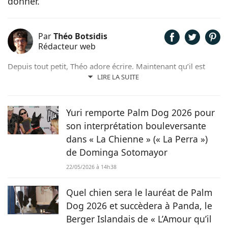
donner.
Par
Théo Botsidis
Rédacteur web
Depuis tout petit, Théo adore écrire. Maintenant qu’il est
rédacteur web, il partage avec plaisir ce qu’il découvre sur le
LIRE LA SUITE
monde des animaux, que ce soit des nouveautés, des guides
pratiques, ou tout simplement des histoires touchantes.
Yuri remporte Palm Dog 2026 pour
son interprétation bouleversante
dans « La Chienne » (« La Perra »)
de Dominga Sotomayor
22/05/2026 à 14h38
Quel chien sera le lauréat de Palm
Dog 2026 et succèdera à Panda, le
Berger Islandais de « L’Amour qu’il