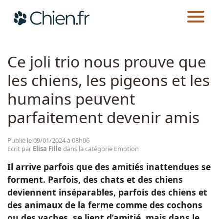
CHIEN.FR
ACTUALITÉS
EMOTION
Actualités
Ce joli trio nous prouve que
les chiens, les pigeons et les
Races
humains peuvent
Guides
parfaitement devenir amis
Publié le 09/01/2024 à 08h06
Ecrit par
Elisa Fille
dans la catégorie Emotion
Il arrive parfois que des amitiés inattendues se
forment. Parfois, des chats et des chiens
deviennent inséparables, parfois des chiens et
des animaux de la ferme comme des cochons
ou des vaches, se lient d’amitié, mais dans le