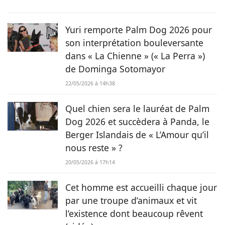
inspiration dans la nature, entourée d’animaux, depuis les
chevaux jusqu’aux chiens en passant par les rongeurs, c’est
tout naturellement qu’elle prête sa plume à Chien.fr pour
Yuri remporte Palm Dog 2026 pour
vivre de ses deux passions.
son interprétation bouleversante
dans « La Chienne » (« La Perra »)
de Dominga Sotomayor
22/05/2026 à 14h38
Quel chien sera le lauréat de Palm
Dog 2026 et succèdera à Panda, le
Berger Islandais de « L’Amour qu’il
nous reste » ?
20/05/2026 à 17h14
Cet homme est accueilli chaque jour
par une troupe d’animaux et vit
l’existence dont beaucoup rêvent