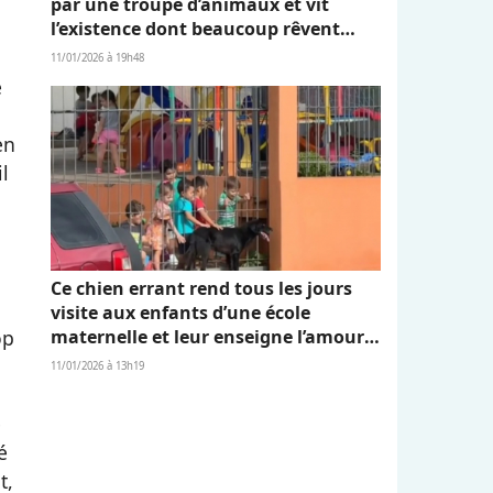
par une troupe d’animaux et vit
l’existence dont beaucoup rêvent
(vidéo)
11/01/2026 à 19h48
e
en
il
Ce chien errant rend tous les jours
visite aux enfants d’une école
maternelle et leur enseigne l’amour
op
et l’empathie (vidéo)
11/01/2026 à 13h19
e
é
t,