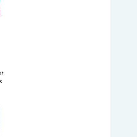
a
st
s