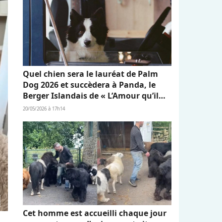
Quel chien sera le lauréat de Palm
Dog 2026 et succèdera à Panda, le
Berger Islandais de « L’Amour qu’il
nous reste » ?
20/05/2026 à 17h14
Cet homme est accueilli chaque jour