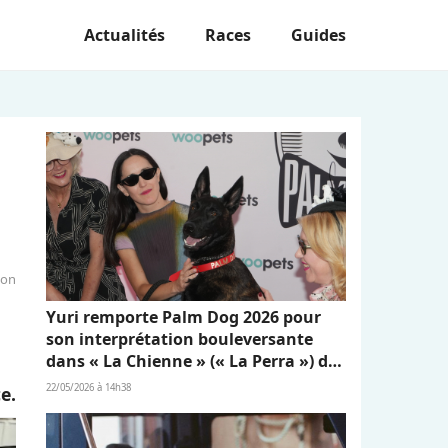
Actualités
Races
Guides
ion
Yuri remporte Palm Dog 2026 pour
son interprétation bouleversante
dans « La Chienne » (« La Perra ») de
Dominga Sotomayor
22/05/2026 à 14h38
e.