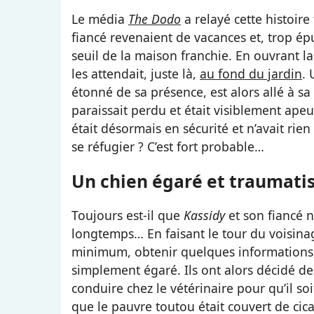
Le média
The Dodo
a relayé cette histoir
fiancé revenaient de vacances et, trop épu
seuil de la maison franchie. En ouvrant la
les attendait, juste là,
au fond du jardin
.
étonné de sa présence, est alors allé à sa
paraissait perdu et était visiblement apeuré
était désormais en sécurité et n’avait rien
se réfugier ? C’est fort probable…
Un chien égaré et traumati
Toujours est-il que
Kassidy
et son fiancé n
longtemps… En faisant le tour du voisinag
minimum, obtenir quelques informations, i
simplement égaré. Ils ont alors décidé de
conduire chez le vétérinaire pour qu’il so
que le pauvre toutou était couvert de cic