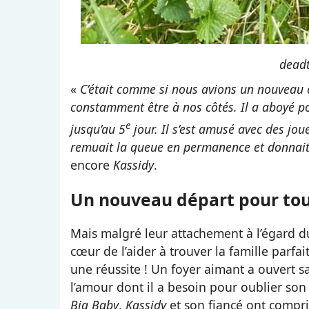
deadt
«
C’était comme si nous avions un nouveau c
constamment être à nos côtés. Il a aboyé pou
e
jusqu’au 5
jour. Il s’est amusé avec des jo
remuait la queue en permanence et donnait 
encore
Kassidy
.
Un nouveau départ pour to
Mais malgré leur attachement à l’égard d
cœur de l’aider à trouver la famille parfai
une réussite ! Un foyer aimant a ouvert sa 
l’amour dont il a besoin pour oublier son 
Big Baby
,
Kassidy
et son fiancé ont compris