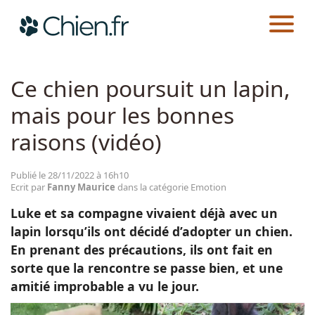
CHIEN.FR
ACTUALITÉS
EMOTION
Actualités
Ce chien poursuit un lapin,
mais pour les bonnes
Races
raisons (vidéo)
Guides
Publié le 28/11/2022 à 16h10
Ecrit par
Fanny Maurice
dans la catégorie Emotion
Luke et sa compagne vivaient déjà avec un
lapin lorsqu’ils ont décidé d’adopter un chien.
En prenant des précautions, ils ont fait en
sorte que la rencontre se passe bien, et une
amitié improbable a vu le jour.