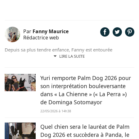
Par
Fanny Maurice
Rédactrice web
Depuis sa plus tendre enfance, Fanny est entourée
d'animaux. Elle partage son quotidien avec un chat nommé
LIRE LA SUITE
Rosie. Actuellement formée en rédaction, elle a commencé à
faire ses armes dans le domaine scientifique puis a rejoint le
magazine Chien.fr pour partager sa passion des animaux au
Yuri remporte Palm Dog 2026 pour
plus grand nombre.
son interprétation bouleversante
dans « La Chienne » (« La Perra »)
de Dominga Sotomayor
22/05/2026 à 14h38
Quel chien sera le lauréat de Palm
Dog 2026 et succèdera à Panda, le