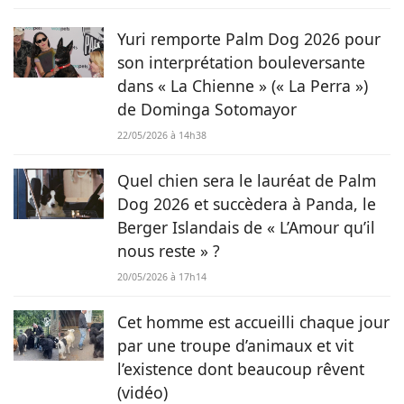
chevaux jusqu’aux chiens en passant par les rongeurs, c’est
tout naturellement qu’elle prête sa plume à Chien.fr pour
Yuri remporte Palm Dog 2026 pour
vivre de ses deux passions.
son interprétation bouleversante
dans « La Chienne » (« La Perra »)
de Dominga Sotomayor
22/05/2026 à 14h38
Quel chien sera le lauréat de Palm
Dog 2026 et succèdera à Panda, le
Berger Islandais de « L’Amour qu’il
nous reste » ?
20/05/2026 à 17h14
Cet homme est accueilli chaque jour
par une troupe d’animaux et vit
l’existence dont beaucoup rêvent
(vidéo)