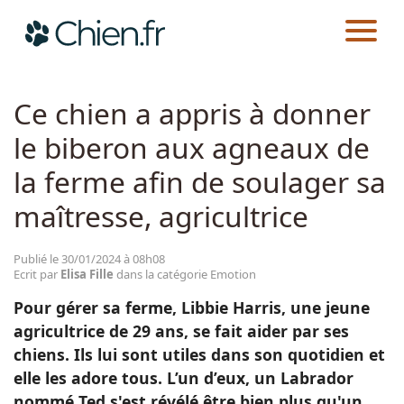
CHIEN.FR
ACTUALITÉS
EMOTION
Actualités
Ce chien a appris à donner
le biberon aux agneaux de
Races
la ferme afin de soulager sa
Guides
maîtresse, agricultrice
Publié le 30/01/2024 à 08h08
Ecrit par
Elisa Fille
dans la catégorie Emotion
Pour gérer sa ferme, Libbie Harris, une jeune
agricultrice de 29 ans, se fait aider par ses
chiens. Ils lui sont utiles dans son quotidien et
elle les adore tous. L’un d’eux, un Labrador
nommé Ted s'est révélé être bien plus qu'un