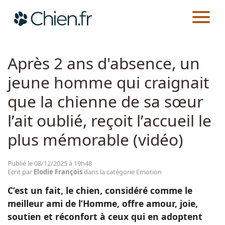
CHIEN.FR
ACTUALITÉS
EMOTION
Actualités
Après 2 ans d'absence, un
jeune homme qui craignait
Races
que la chienne de sa sœur
Guides
l’ait oublié, reçoit l’accueil le
plus mémorable (vidéo)
Publié le 08/12/2025 à 19h48
Ecrit par
Elodie François
dans la catégorie Emotion
C’est un fait, le chien, considéré comme le
meilleur ami de l’Homme, offre amour, joie,
soutien et réconfort à ceux qui en adoptent