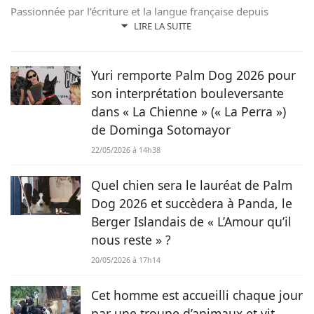
Passionnée par l’écriture et la langue française depuis
toujours, j’aime jouer avec les mots et les faire vivre.
LIRE LA SUITE
Toujours accompagnée de Samy, mon félin tigré, je suis
désormais rédactrice et correctrice freelance.
Yuri remporte Palm Dog 2026 pour
son interprétation bouleversante
dans « La Chienne » (« La Perra »)
de Dominga Sotomayor
22/05/2026 à 14h38
Quel chien sera le lauréat de Palm
Dog 2026 et succèdera à Panda, le
Berger Islandais de « L’Amour qu’il
nous reste » ?
20/05/2026 à 17h14
Cet homme est accueilli chaque jour
par une troupe d’animaux et vit