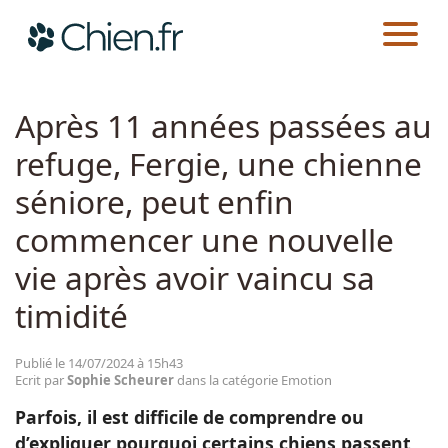
CHIEN.FR
ACTUALITÉS
EMOTION
Actualités
Après 11 années passées au
refuge, Fergie, une chienne
Races
séniore, peut enfin
Guides
commencer une nouvelle
vie après avoir vaincu sa
timidité
Publié le 14/07/2024 à 15h43
Ecrit par
Sophie Scheurer
dans la catégorie Emotion
Parfois, il est difficile de comprendre ou
d’expliquer pourquoi certains chiens passent