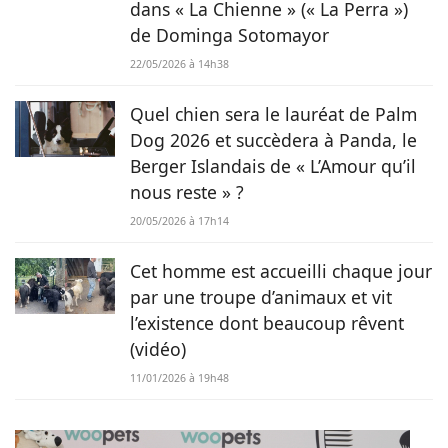
dans « La Chienne » (« La Perra »)
lapins font partie intégrante de sa vie et de sa famille ! C’est
de Dominga Sotomayor
donc sans hésiter qu’elle a décidé de mettre sa plume au
service de Chien.fr.
22/05/2026 à 14h38
Quel chien sera le lauréat de Palm
Dog 2026 et succèdera à Panda, le
Berger Islandais de « L’Amour qu’il
nous reste » ?
20/05/2026 à 17h14
Cet homme est accueilli chaque jour
par une troupe d’animaux et vit
l’existence dont beaucoup rêvent
(vidéo)
11/01/2026 à 19h48