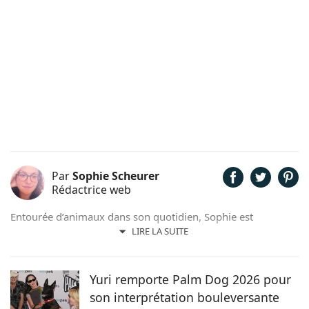
Par
Sophie Scheurer
Rédactrice web
Entourée d’animaux dans son quotidien, Sophie est
également passionnée de mots. Son amour pour les
LIRE LA SUITE
animaux est une réalité et ça n’est pas sans raison, si son
grand cœur l’a amené à sauver 2 d’entre eux d’une condition
précaire. Maya la croisée Labrador-Border Collie a été
Yuri remporte Palm Dog 2026 pour
retrouvée errante par la SPA et Hatchi, le chien Arbi, a été
son interprétation bouleversante
sauvé de Tunisie. À ses yeux, ses 2 chiens, son chat et ses