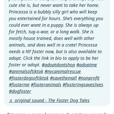
cute she is, but never want to take her home.
Princessa is a bubbly silly girl who will keep
you entertained for hours. She’s everything you
could ever want in a puppy. She is always up
for fetch, tug-o-war, or a long walk. She is
mostly house trained, does well with other
animals, and does well in a crate! Princessa
needs a NY foster now, but is also available to
adopt. Click the link in bio to apply to be her
foster or adopt.
#adoptdontshop
#adoptme
#animalsoftiktok
#nycanimalrescue
#fosterdogsoftiktok
#savethemall
#nonprofit
#fosterme
#fosteranimals
#fosteringsaveslives
#dogfoster
♬ original sound - The Foster Dog Tales