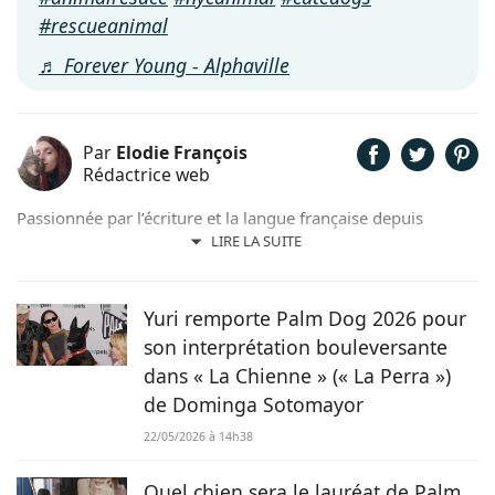
#rescueanimal
♬ Forever Young - Alphaville
Par
Elodie François
Rédactrice web
Passionnée par l’écriture et la langue française depuis
toujours, j’aime jouer avec les mots et les faire vivre.
LIRE LA SUITE
Toujours accompagnée de Samy, mon félin tigré, je suis
désormais rédactrice et correctrice freelance.
Yuri remporte Palm Dog 2026 pour
son interprétation bouleversante
dans « La Chienne » (« La Perra »)
de Dominga Sotomayor
22/05/2026 à 14h38
Quel chien sera le lauréat de Palm