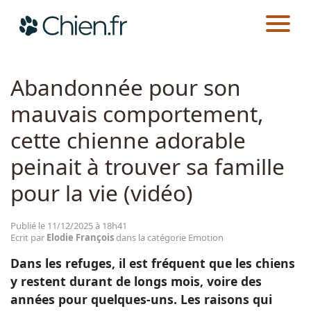
CHIEN.FR
ACTUALITÉS
EMOTION
Actualités
Abandonnée pour son
mauvais comportement,
Races
cette chienne adorable
Guides
peinait à trouver sa famille
pour la vie (vidéo)
Publié le 11/12/2025 à 18h41
Ecrit par
Elodie François
dans la catégorie Emotion
Dans les refuges, il est fréquent que les chiens
y restent durant de longs mois, voire des
années pour quelques-uns. Les raisons qui