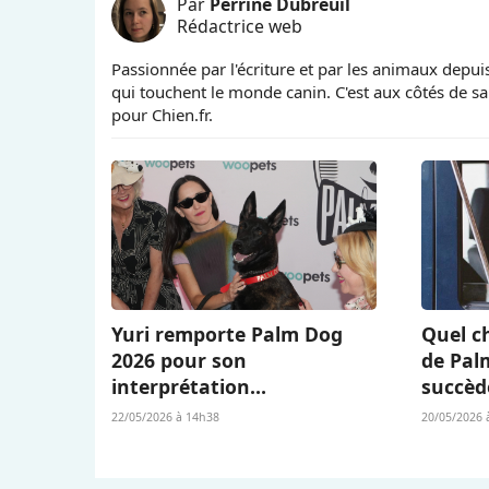
Par
Perrine Dubreuil
Rédactrice web
Passionnée par l'écriture et par les animaux depuis
qui touchent le monde canin. C'est aux côtés de sa
pour Chien.fr.
Yuri remporte Palm Dog
Quel ch
2026 pour son
de Pal
interprétation
succèd
bouleversante dans « La
Berger 
22/05/2026 à 14h38
20/05/2026 
Chienne » (« La Perra ») de
L’Amour
Dominga Sotomayor