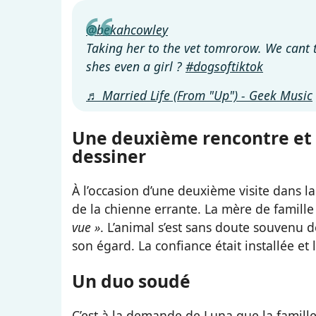
@bekahcowley
Taking her to the vet tomrorow. We cant te
shes even a girl ?
#dogsoftiktok
♬ Married Life (From "Up") - Geek Music
Une deuxième rencontre et 
dessiner
À l’occasion d’une deuxième visite dans la
de la chienne errante. La mère de famille
vue »
. L’animal s’est sans doute souvenu de
son égard. La confiance était installée et l
Un duo soudé
C’est à la demande de Luna que la famille