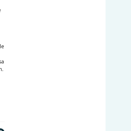
e
le
sa
n.