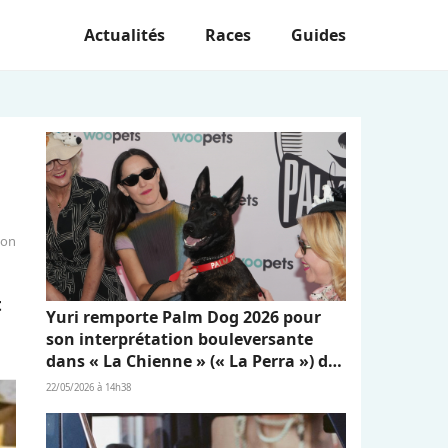
Actualités
Races
Guides
ion
t
Yuri remporte Palm Dog 2026 pour
son interprétation bouleversante
dans « La Chienne » (« La Perra ») de
Dominga Sotomayor
22/05/2026 à 14h38