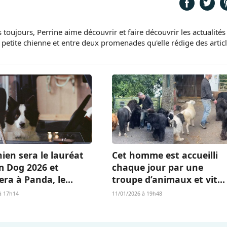
 toujours, Perrine aime découvrir et faire découvrir les actualités
 petite chienne et entre deux promenades qu'elle rédige des artic
ien sera le lauréat
Cet homme est accueilli
m Dog 2026 et
chaque jour par une
era à Panda, le
troupe d’animaux et vit
Islandais de «
l’existence dont beaucou
à 17h14
11/01/2026 à 19h48
 qu’il nous reste » ?
rêvent (vidéo)