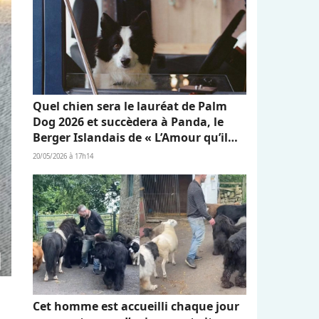
Quel chien sera le lauréat de Palm
Dog 2026 et succèdera à Panda, le
Berger Islandais de « L’Amour qu’il
nous reste » ?
20/05/2026 à 17h14
Cet homme est accueilli chaque jour