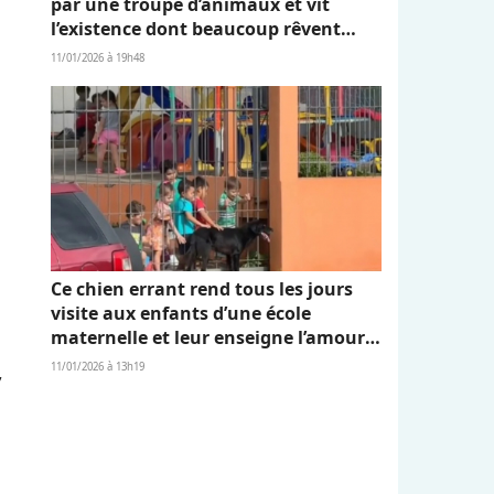
par une troupe d’animaux et vit
l’existence dont beaucoup rêvent
(vidéo)
11/01/2026 à 19h48
Ce chien errant rend tous les jours
visite aux enfants d’une école
maternelle et leur enseigne l’amour
et l’empathie (vidéo)
,
11/01/2026 à 13h19