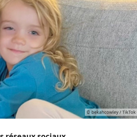
© bekahcowley / TikTok
es réseaux sociaux